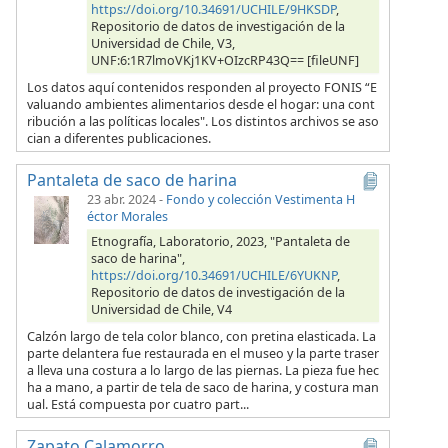
https://doi.org/10.34691/UCHILE/9HKSDP
,
Repositorio de datos de investigación de la
Universidad de Chile, V3,
UNF:6:1R7lmoVKj1KV+OIzcRP43Q== [fileUNF]
Los datos aquí contenidos responden al proyecto FONIS “E
valuando ambientes alimentarios desde el hogar: una cont
ribución a las políticas locales". Los distintos archivos se aso
cian a diferentes publicaciones.
Pantaleta de saco de harina
23 abr. 2024
-
Fondo y colección Vestimenta H
éctor Morales
Etnografía, Laboratorio, 2023, "Pantaleta de
saco de harina",
https://doi.org/10.34691/UCHILE/6YUKNP
,
Repositorio de datos de investigación de la
Universidad de Chile, V4
Calzón largo de tela color blanco, con pretina elasticada. La
parte delantera fue restaurada en el museo y la parte traser
a lleva una costura a lo largo de las piernas. La pieza fue hec
ha a mano, a partir de tela de saco de harina, y costura man
ual. Está compuesta por cuatro part...
Zapato Calamorro