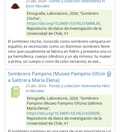
23 abr. 2024
-
Fondo y colección Vestimenta H
éctor Morales
Etnografía, Laboratorio, 2024, "Sombrero
Clocha",
https://doi.org/10.34691/UCHILE/XMMLIN
,
Repositorio de datos de investigación de la
Universidad de Chile, V1
El sombrero cloche, conocido como sombrero campana en
español, es reconocido como un distintivo sombrero feme
nino que usualmente se fabrica en fieltro y presenta una co
pa hemisférica, cuerpo cilíndrico y un ala mínima. Su materi
a prima, un cuerpo o cono de color terracota, es ese...
Sombrero Pampino (Museo Pampino Oficin
a Salitrera María Elena)
23 abr. 2024
-
Fondo y colección Vestimenta Héct
or Morales
Etnografía, Laboratorio, 2024, "Sombrero
Pampino (Museo Pampino Oficina Salitrera
María Elena)",
https://doi.org/10.34691/UCHILE/A3ZMZR
,
Repositorio de datos de investigación de la
Universidad de Chile, V1
El sombrero pampino es una pieza de gran importancia cul