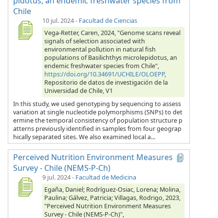
pidotus, an endemic freshwater species from
Chile
10 jul. 2024
-
Facultad de Ciencias
Vega-Retter, Caren, 2024, "Genome scans reveal
signals of selection associated with
environmental pollution in natural fish
populations of Basilichthys microlepidotus, an
endemic freshwater species from Chile",
https://doi.org/10.34691/UCHILE/OLOEPP
,
Repositorio de datos de investigación de la
Universidad de Chile, V1
In this study, we used genotyping by sequencing to assess
variation at single nucleotide polymorphisms (SNPs) to det
ermine the temporal consistency of population structure p
atterns previously identified in samples from four geograp
hically separated sites. We also examined local a...
Perceived Nutrition Environment Measures
Survey - Chile (NEMS-P-Ch)
9 jul. 2024
-
Facultad de Medicina
Egaña, Daniel; Rodríguez-Osiac, Lorena; Molina,
Paulina; Gálvez, Patricia; Villagas, Rodrigo, 2023,
"Perceived Nutrition Environment Measures
Survey - Chile (NEMS-P-Ch)",