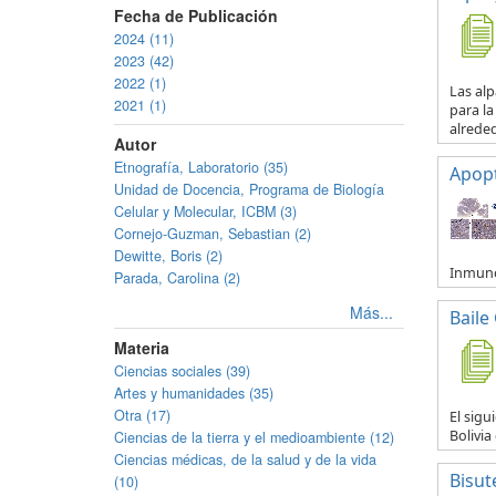
Fecha de Publicación
2024 (11)
2023 (42)
2022 (1)
Las al
2021 (1)
para la
alreded
Autor
Etnografía, Laboratorio (35)
Apop
Unidad de Docencia, Programa de Biología
Celular y Molecular, ICBM (3)
Cornejo-Guzman, Sebastian (2)
Dewitte, Boris (2)
Inmuno
Parada, Carolina (2)
Más...
Baile
Materia
Ciencias sociales (39)
Artes y humanidades (35)
Otra (17)
El sigu
Bolivia
Ciencias de la tierra y el medioambiente (12)
Ciencias médicas, de la salud y de la vida
Bisut
(10)