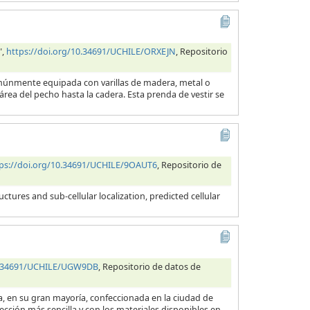
",
https://doi.org/10.34691/UCHILE/ORXEJN
, Repositorio
comúnmente equipada con varillas de madera, metal o
rea del pecho hasta la cadera. Esta prenda de vestir se
ps://doi.org/10.34691/UCHILE/9OAUT6
, Repositorio de
tures and sub-cellular localization, predicted cellular
10.34691/UCHILE/UGW9DB
, Repositorio de datos de
ra, en su gran mayoría, confeccionada en la ciudad de
cción más sencilla y con los materiales disponibles en