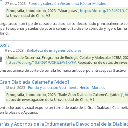
27 nov. 2023
-
Fondo y colección Vestimenta Héctor Morales
Etnografía, Laboratorio, 2023, "Alpargatas",
https://doi.org/10.34691/U
la Universidad de Chile, V3
pargatas son un tipo de calzado tradicional confeccionado principalmente 
 parte superior y suelas de yute o cáñamo. Su diseño cómodo y ligero las ha
or d...
tosis
9 nov. 2023
-
Biblioteca de imágenes celulares
Unidad de Docencia, Programa de Biología Celular y Molecular, ICBM, 202
https://doi.org/10.34691/UCHILE/V1KYFV
, Repositorio de datos de inves
histoquímica de corte de tonsila humana anticuerpo anti caspasa 3 activa
 Gran Diablada Calameña [video]
18 oct. 2023
-
Fondo y colección Vestimenta Héctor Morales
Etnografía, Laboratorio, 2023, "Baile Gran Diablada Calameña [video]",
h
datos de investigación de la Universidad de Chile, V1
iente clip audiovisual expone un turno de baile de la Gran Diablada Calameña
 en la plaza de Ayquina.
erías y Adornos de la Indumentaria Devocional de la Diabla