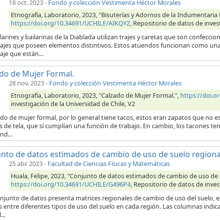
18 oct. 2023
-
Fondo y colección Vestimenta Héctor Morales
Etnografía, Laboratorio, 2023, "Bisuterías y Adornos de la Indumentaria 
https://doi.org/10.34691/UCHILE/AIKQYZ
, Repositorio de datos de inves
larines y bailarinas de la Diablada utilizan trajes y caretas que son confecc
ajes que poseen elementos distintivos. Estos atuendos funcionan como una e
je que están...
do de Mujer Formal.
28 nov. 2023
-
Fondo y colección Vestimenta Héctor Morales
Etnografía, Laboratorio, 2023, "Calzado de Mujer Formal.",
https://doi.
investigación de la Universidad de Chile, V2
ado de mujer formal, por lo general tiene tacos, estos eran zapatos que no es
 de tela, que sí cumplían una función de trabajo. En cambio, los tacones te
nd...
nto de datos estimados de cambio de uso de suelo regiona
25 abr. 2023
-
Facultad de Ciencias Físicas y Matemáticas
Huala, Felipe, 2023, "Conjunto de datos estimados de cambio de uso de 
https://doi.org/10.34691/UCHILE/G496P4
, Repositorio de datos de inves
njunto de datos presenta matrices regionales de cambio de uso del suelo, ex
 entre diferentes tipos de uso del suelo en cada región. Las columnas indica
...