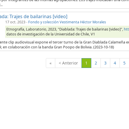
..
ada: Trajes de bailarinas [video]
17 oct. 2023
-
Fondo y colección Vestimenta Héctor Morales
Etnografía, Laboratorio, 2023, "Diablada: Trajes de bailarinas [video]",
ht
datos de investigación de la Universidad de Chile, V1
iente clip audiovisual expone el tercer turno de la Gran Diablada Calameña e
, en colaboración con la banda Gran Poopo de Bolivia. (2023-10-18)
(Actual)
«
< Anterior
1
2
3
4
5