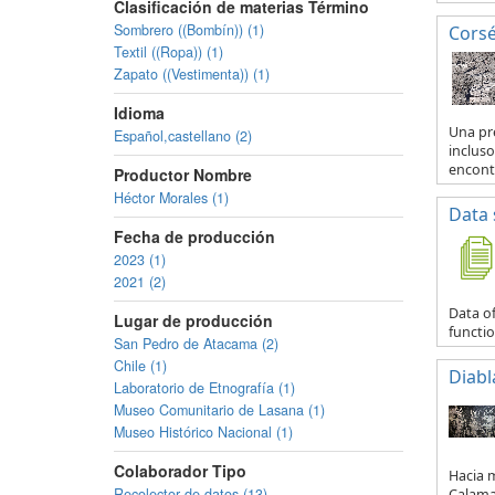
Clasificación de materias Término
Sombrero ((Bombín)) (1)
Corsé
Textil ((Ropa)) (1)
Zapato ((Vestimenta)) (1)
Idioma
Una pr
Español,castellano (2)
incluso
encontr
Productor Nombre
Héctor Morales (1)
Data 
Fecha de producción
2023 (1)
2021 (2)
Data of
Lugar de producción
functio
San Pedro de Atacama (2)
Chile (1)
Diabl
Laboratorio de Etnografía (1)
Museo Comunitario de Lasana (1)
Museo Histórico Nacional (1)
Colaborador Tipo
Hacia m
Recolector de datos (13)
Calama 