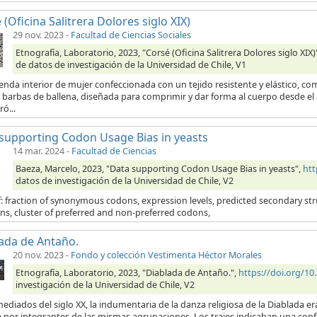
 (Oficina Salitrera Dolores siglo XIX)
29 nov. 2023
-
Facultad de Ciencias Sociales
Etnografía, Laboratorio, 2023, "Corsé (Oficina Salitrera Dolores siglo XIX)
de datos de investigación de la Universidad de Chile, V1
enda interior de mujer confeccionada con un tejido resistente y elástico, 
 barbas de ballena, diseñada para comprimir y dar forma al cuerpo desde el á
ó...
supporting Codon Usage Bias in yeasts
14 mar. 2024
-
Facultad de Ciencias
Baeza, Marcelo, 2023, "Data supporting Codon Usage Bias in yeasts",
htt
datos de investigación de la Universidad de Chile, V2
: fraction of synonymous codons, expression levels, predicted secondary struc
ns, cluster of preferred and non-preferred codons,
ada de Antaño.
20 nov. 2023
-
Fondo y colección Vestimenta Héctor Morales
Etnografía, Laboratorio, 2023, "Diablada de Antaño.",
https://doi.org/
investigación de la Universidad de Chile, V2
ediados del siglo XX, la indumentaria de la danza religiosa de la Diablada e
por integrantes de las mismas agrupaciones. Los trajes indicaban una confe