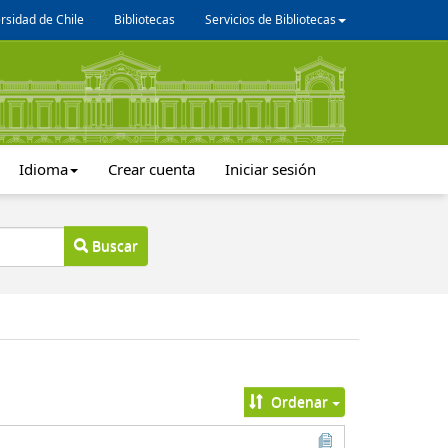
rsidad de Chile
Bibliotecas
Servicios de Bibliotecas
Idioma
Crear cuenta
Iniciar sesión
Buscar
Ordenar