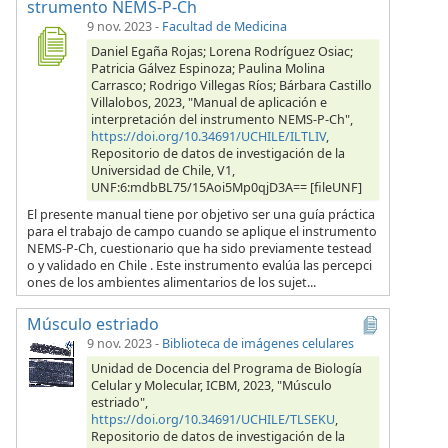
strumento NEMS-P-Ch
9 nov. 2023
-
Facultad de Medicina
Daniel Egaña Rojas; Lorena Rodríguez Osiac;
Patricia Gálvez Espinoza; Paulina Molina
Carrasco; Rodrigo Villegas Ríos; Bárbara Castillo
Villalobos, 2023, "Manual de aplicación e
interpretación del instrumento NEMS-P-Ch",
https://doi.org/10.34691/UCHILE/ILTLIV
,
Repositorio de datos de investigación de la
Universidad de Chile, V1,
UNF:6:mdbBL75/15Aoi5Mp0qjD3A== [fileUNF]
El presente manual tiene por objetivo ser una guía práctica
para el trabajo de campo cuando se aplique el instrumento
NEMS-P-Ch, cuestionario que ha sido previamente testead
o y validado en Chile . Este instrumento evalúa las percepci
ones de los ambientes alimentarios de los sujet...
Músculo estriado
9 nov. 2023
-
Biblioteca de imágenes celulares
Unidad de Docencia del Programa de Biología
Celular y Molecular, ICBM, 2023, "Músculo
estriado",
https://doi.org/10.34691/UCHILE/TLSEKU
,
Repositorio de datos de investigación de la