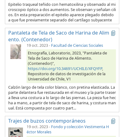
Epitelio traqueal teñido con hematoxilina y observado al mi
croscopio óptico a dos aumentos. Se observan y señalan cili
os. En esta preparación el epitelio aparece plegado debido
a que fue previamente separado del cartílago subyacente
Pantaleta de Tela de Saco de Harina de Alim
ento. (Contenedor)
19 oct. 2023
-
Facultad de Ciencias Sociales
Etnografía, Laboratorio, 2023, "Pantaleta de
Tela de Saco de Harina de Alimento.
(Contenedor)",
https://doi.org/10.34691/UCHILE/XFQYFP
,
Repositorio de datos de investigación de la
Universidad de Chile, V1
Calzón largo de tela color blanco, con pretina elasticada. La
parte delantera fue restaurada en el museo y la parte traser
a lleva una costura a lo largo de las piernas. La pieza fue hec
ha a mano, a partir de tela de saco de harina, y costura man
ual. Está compuesta por cuatro part...
Trajes de buzos contemporáneos
19 oct. 2023
-
Fondo y colección Vestimenta H
éctor Morales