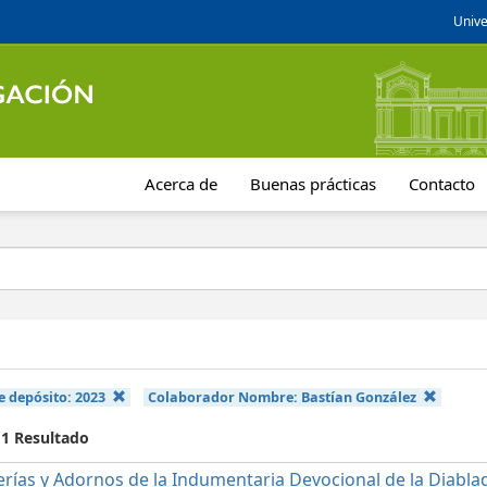
Unive
Acerca de
Buenas prácticas
Contacto
e depósito:
2023
Colaborador Nombre:
Bastían González
 1 Resultado
erías y Adornos de la Indumentaria Devocional de la Diabla