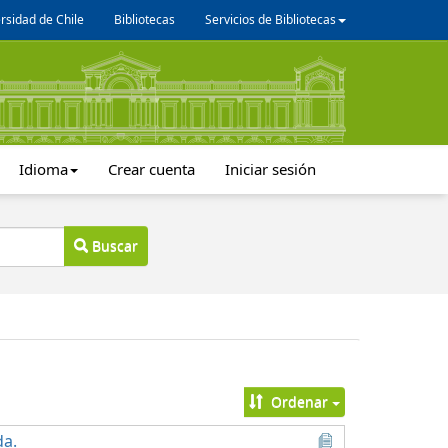
rsidad de Chile
Bibliotecas
Servicios de Bibliotecas
Idioma
Crear cuenta
Iniciar sesión
Buscar
Ordenar
da.