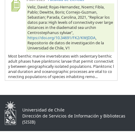
Veliz, David; Rojas-Hernandez, Noemi; Fibla,
Pablo; Dewitte, Boris; Cornejo-Guzman,
Sebastian; Parada, Carolina, 2021, "Replicar los
datos para: High levels of connectivity over large
distances in the diadematid sea urchin
Centrostephanus sylviae",
https://doi.org/10.34691/FK2/KWJDDA
,
Repositorio de datos de investigación de la
Universidad de Chile, V1
Most benthic marine invertebrates with sedentary benthic
adult phases have planktonic larvae that permit connectivit
y between geographically isolated populations. Planktonic l
arval duration and oceanographic processes are vital to co
nnecting populations of species inhabiting remo...
Universidad de Chile
Dirección de Servicios de Información y Bibliotecas
(SISIB)