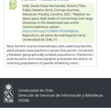
Veliz, David; Rojas-Hernandez, Noemi; Fibla,
Pablo; Dewitte, Boris; Cornejo-Guzman,
Sebastian; Parada, Carolina, 2021, "Replicar los
datos para: High levels of connectivity over large
distances in the diadematid sea urchin
Centrostephanus sylviae",
https://doi.org/10.34691/FK2/KWJDDA
,
Repositorio de datos de investigación de la
Universidad de Chile, V1
Most benthic marine invertebrates with sedentary benthic
adult phases have planktonic larvae that permit connectivit
y between geographically isolated populations. Planktonic l
arval duration and oceanographic processes are vital to co
nnecting populations of species inhabiting remo...
Universidad de Chile
Dirección de Servicios de Información y Bibliotecas
(SISIB)