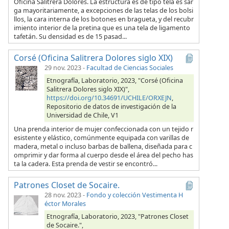
Oficina Salitrera Dolores. La estructura es de tipo tela es sar
ga mayoritariamente, a excepciones de las telas de los bolsi
llos, la cara interna de los botones en bragueta, y del recubr
imiento interior de la pretina que es una tela de ligamento
tafetán. Su densidad es de 15 pasad...
Corsé (Oficina Salitrera Dolores siglo XIX)
29 nov. 2023
-
Facultad de Ciencias Sociales
Etnografía, Laboratorio, 2023, "Corsé (Oficina
Salitrera Dolores siglo XIX)",
https://doi.org/10.34691/UCHILE/ORXEJN
,
Repositorio de datos de investigación de la
Universidad de Chile, V1
Una prenda interior de mujer confeccionada con un tejido r
esistente y elástico, comúnmente equipada con varillas de
madera, metal o incluso barbas de ballena, diseñada para c
omprimir y dar forma al cuerpo desde el área del pecho has
ta la cadera. Esta prenda de vestir se encontró...
Patrones Closet de Socaire.
28 nov. 2023
-
Fondo y colección Vestimenta H
éctor Morales
Etnografía, Laboratorio, 2023, "Patrones Closet
de Socaire.",