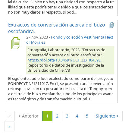
ial de cuero. Si bien no hay una claridad con respecto a la ut
ilidad que este podría tener debido a que los antecedentes
no son muy claros al respecto, si pod...
Extractos de conversación acerca del buzo
escafandra.
27 nov. 2023
-
Fondo y colección Vestimenta Héct
or Morales
Etnografía, Laboratorio, 2023, "Extractos de
conversación acerca del buzo escafandra.",
https://doi.org/10.34691/UCHILE/H04L9L
,
Repositorio de datos de investigación de la
Universidad de Chile, V3
El siguiente audio fue recolectado como parte del proyecto
FONDECYT N°1211017. En él, se presenta una conversación
retrospectiva con un pescador de la caleta de Tongoy acerc
a del traje de buzo escafandra, uno de los principales avanc
es tecnológicos y de transformación cultural. E...
(Actual)
«
< Anterior
1
2
3
4
5
Siguiente >
»