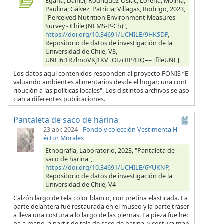
Egaña, Daniel; Rodríguez-Osiac, Lorena; Molina,
Paulina; Gálvez, Patricia; Villagas, Rodrigo, 2023,
"Perceived Nutrition Environment Measures
Survey - Chile (NEMS-P-Ch)",
https://doi.org/10.34691/UCHILE/9HKSDP
,
Repositorio de datos de investigación de la
Universidad de Chile, V3,
UNF:6:1R7lmoVKj1KV+OIzcRP43Q== [fileUNF]
Los datos aquí contenidos responden al proyecto FONIS “E
valuando ambientes alimentarios desde el hogar: una cont
ribución a las políticas locales". Los distintos archivos se aso
cian a diferentes publicaciones.
Pantaleta de saco de harina
23 abr. 2024
-
Fondo y colección Vestimenta H
éctor Morales
Etnografía, Laboratorio, 2023, "Pantaleta de
saco de harina",
https://doi.org/10.34691/UCHILE/6YUKNP
,
Repositorio de datos de investigación de la
Universidad de Chile, V4
Calzón largo de tela color blanco, con pretina elasticada. La
parte delantera fue restaurada en el museo y la parte traser
a lleva una costura a lo largo de las piernas. La pieza fue hec
ha a mano, a partir de tela de saco de harina, y costura man