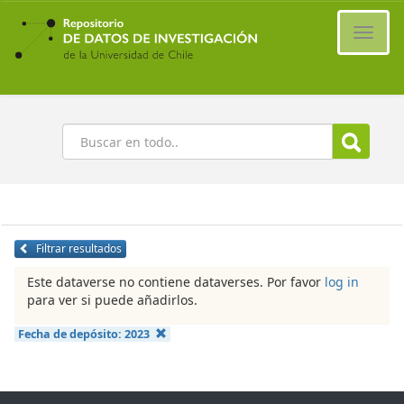
Ir
al
Cambi
contenido
naveg
principal
Buscar
Filtrar resultados
Este dataverse no contiene dataverses. Por favor
log in
para ver si puede añadirlos.
Fecha de depósito:
2023