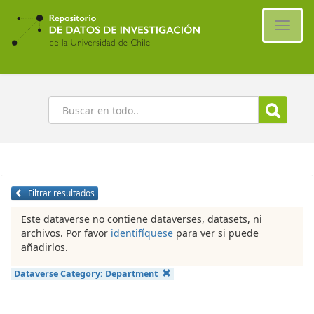
Ir
al
Cambi
contenido
naveg
principal
Buscar
Filtrar resultados
Este dataverse no contiene dataverses, datasets, ni
archivos. Por favor
identifíquese
para ver si puede
añadirlos.
Dataverse Category:
Department