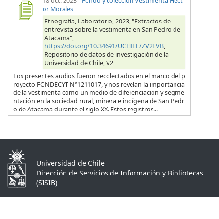
18 oct. 2023
-
Fondo y colección Vestimenta Héct
or Morales
Etnografía, Laboratorio, 2023, "Extractos de
entrevista sobre la vestimenta en San Pedro de
Atacama",
https://doi.org/10.34691/UCHILE/ZV2LVB
,
Repositorio de datos de investigación de la
Universidad de Chile, V2
Los presentes audios fueron recolectados en el marco del p
royecto FONDECYT N°1211017, y nos revelan la importancia
de la vestimenta como un medio de diferenciación y segme
ntación en la sociedad rural, minera e indígena de San Pedr
o de Atacama durante el siglo XX. Estos registros...
Universidad de Chile
Dirección de Servicios de Información y Bibliotecas
(SISIB)