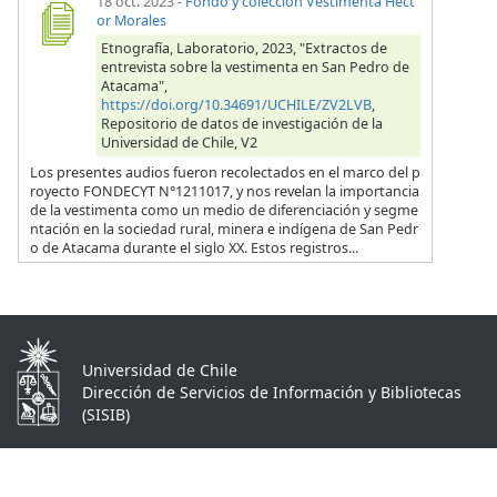
18 oct. 2023
-
Fondo y colección Vestimenta Héct
or Morales
Etnografía, Laboratorio, 2023, "Extractos de
entrevista sobre la vestimenta en San Pedro de
Atacama",
https://doi.org/10.34691/UCHILE/ZV2LVB
,
Repositorio de datos de investigación de la
Universidad de Chile, V2
Los presentes audios fueron recolectados en el marco del p
royecto FONDECYT N°1211017, y nos revelan la importancia
de la vestimenta como un medio de diferenciación y segme
ntación en la sociedad rural, minera e indígena de San Pedr
o de Atacama durante el siglo XX. Estos registros...
Universidad de Chile
Dirección de Servicios de Información y Bibliotecas
(SISIB)