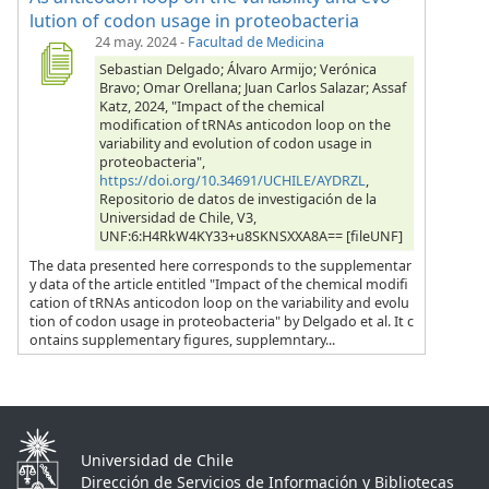
lution of codon usage in proteobacteria
24 may. 2024
-
Facultad de Medicina
Sebastian Delgado; Álvaro Armijo; Verónica
Bravo; Omar Orellana; Juan Carlos Salazar; Assaf
Katz, 2024, "Impact of the chemical
modification of tRNAs anticodon loop on the
variability and evolution of codon usage in
proteobacteria",
https://doi.org/10.34691/UCHILE/AYDRZL
,
Repositorio de datos de investigación de la
Universidad de Chile, V3,
UNF:6:H4RkW4KY33+u8SKNSXXA8A== [fileUNF]
The data presented here corresponds to the supplementar
y data of the article entitled "Impact of the chemical modifi
cation of tRNAs anticodon loop on the variability and evolu
tion of codon usage in proteobacteria" by Delgado et al. It c
ontains supplementary figures, supplemntary...
Universidad de Chile
Dirección de Servicios de Información y Bibliotecas