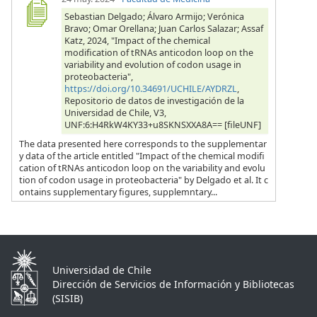
Sebastian Delgado; Álvaro Armijo; Verónica
Bravo; Omar Orellana; Juan Carlos Salazar; Assaf
Katz, 2024, "Impact of the chemical
modification of tRNAs anticodon loop on the
variability and evolution of codon usage in
proteobacteria",
https://doi.org/10.34691/UCHILE/AYDRZL
,
Repositorio de datos de investigación de la
Universidad de Chile, V3,
UNF:6:H4RkW4KY33+u8SKNSXXA8A== [fileUNF]
The data presented here corresponds to the supplementar
y data of the article entitled "Impact of the chemical modifi
cation of tRNAs anticodon loop on the variability and evolu
tion of codon usage in proteobacteria" by Delgado et al. It c
ontains supplementary figures, supplemntary...
Universidad de Chile
Dirección de Servicios de Información y Bibliotecas
(SISIB)