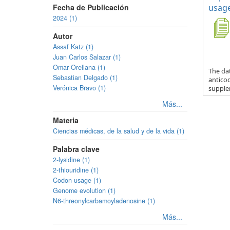
Fecha de Publicación
usage
2024 (1)
Autor
Assaf Katz (1)
Juan Carlos Salazar (1)
Omar Orellana (1)
The da
Sebastian Delgado (1)
anticod
Verónica Bravo (1)
supple
Más...
Materia
Ciencias médicas, de la salud y de la vida (1)
Palabra clave
2-lysidine (1)
2-thiouridine (1)
Codon usage (1)
Genome evolution (1)
N6-threonylcarbamoyladenosine (1)
Más...