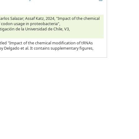
rlos Salazar; Assaf Katz, 2024, "Impact of the chemical
f codon usage in proteobacteria",
tigación de la Universidad de Chile, V3,
tled "Impact of the chemical modification of tRNAs
y Delgado et al. It contains supplementary figures,