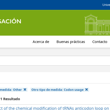
Unive
Acerca de
Buenas prácticas
Contacto
 medida:
Other
Otro tipo de medida:
Codon usage
 1 Resultado
t of the chemical modification of tRNAs anticodon loop on t