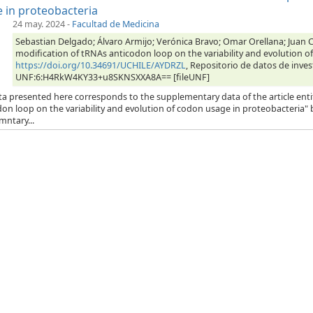
 in proteobacteria
24 may. 2024
-
Facultad de Medicina
Sebastian Delgado; Álvaro Armijo; Verónica Bravo; Omar Orellana; Juan Ca
modification of tRNAs anticodon loop on the variability and evolution o
https://doi.org/10.34691/UCHILE/AYDRZL
, Repositorio de datos de inves
UNF:6:H4RkW4KY33+u8SKNSXXA8A== [fileUNF]
ta presented here corresponds to the supplementary data of the article enti
on loop on the variability and evolution of codon usage in proteobacteria" b
mntary...