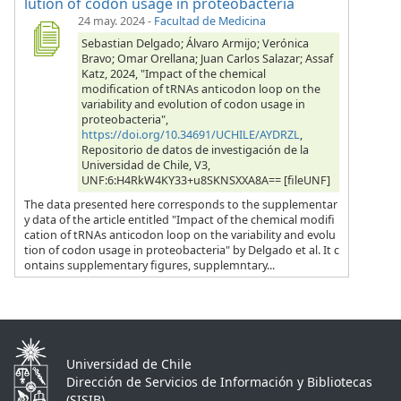
lution of codon usage in proteobacteria
24 may. 2024
-
Facultad de Medicina
Sebastian Delgado; Álvaro Armijo; Verónica
Bravo; Omar Orellana; Juan Carlos Salazar; Assaf
Katz, 2024, "Impact of the chemical
modification of tRNAs anticodon loop on the
variability and evolution of codon usage in
proteobacteria",
https://doi.org/10.34691/UCHILE/AYDRZL
,
Repositorio de datos de investigación de la
Universidad de Chile, V3,
UNF:6:H4RkW4KY33+u8SKNSXXA8A== [fileUNF]
The data presented here corresponds to the supplementar
y data of the article entitled "Impact of the chemical modifi
cation of tRNAs anticodon loop on the variability and evolu
tion of codon usage in proteobacteria" by Delgado et al. It c
ontains supplementary figures, supplemntary...
Universidad de Chile
Dirección de Servicios de Información y Bibliotecas
(SISIB)