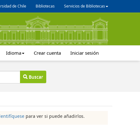
rsidad de Chile
Bibliotecas
Servicios de Bibliotecas
Idioma
Crear cuenta
Iniciar sesión
Buscar
dentifíquese
para ver si puede añadirlos.