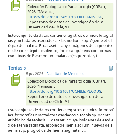
Colección Biológica de Parasitología (CBPar),
2026, "Malaria",
https://doi.org/10.34691/UCHILE/MA6O3K
,
Repositorio de datos de investigación de la
Universidad de Chile, V1
Este conjunto de datos contiene registros de microfotograf
ías y metadatos asociados a Plasmodium spp. Agente etiol
ógico de malaria. El dataset incluye imágenes de pigmento
malárico en tejido esplénico, frotis sanguíneos con formas
evolutivas de Plasmodium malariae (esquizonte y t...
Teniasis
5 jul. 2026
-
Facultad de Medicina
Colección Biológica de Parasitología (CBPar),
2026, "Teniasis",
https://doi.org/10.34691/UCHILE/YLCOU8
,
Repositorio de datos de investigación de la
Universidad de Chile, V1
Este conjunto de datos contiene registros de microfotograf
ías, fotografías y metadatos asociados a Taenia sp. Agente
etiológico de teniasis. El dataset incluye imágenes de escóle
x de Taenia saginata, escólex de Taenia solium, huevos de T
aenia spp. proglótida de Taenia saginata, p...