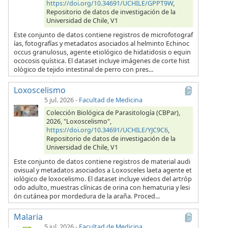
https://doi.org/10.34691/UCHILE/GPPT9W
,
Repositorio de datos de investigación de la
Universidad de Chile, V1
Este conjunto de datos contiene registros de microfotograf
ías, fotografías y metadatos asociados al helminto Echinoc
occus granulosus, agente etiológico de hidatidosis o equin
ococosis quística. El dataset incluye imágenes de corte hist
ológico de tejido intestinal de perro con pres...
Loxoscelismo
5 jul. 2026
-
Facultad de Medicina
Colección Biológica de Parasitología (CBPar),
2026, "Loxoscelismo",
https://doi.org/10.34691/UCHILE/YJC9C6
,
Repositorio de datos de investigación de la
Universidad de Chile, V1
Este conjunto de datos contiene registros de material audi
ovisual y metadatos asociados a Loxosceles laeta agente et
iológico de loxocelismo. El dataset incluye videos del artróp
odo adulto, muestras clínicas de orina con hematuria y lesi
ón cutánea por mordedura de la araña. Proced...
Malaria
5 jul. 2026
-
Facultad de Medicina