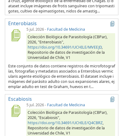
a cruzi, agente etiológico de la enfermedad de Chagas. El d
ataset incluye imágenes de frotis sanguíneo con tripomasti
gotes, cultivo de epimastigotes, nidos de amastig...
Enterobiasis
5 jul. 2026
-
Facultad de Medicina
Colección Biológica de Parasitología (CBPar),
2026, "Enterobiasis",
https://doi.org/10.34691/UCHILE/MVEEJD
,
Repositorio de datos de investigación de la
Universidad de Chile, V1
Este conjunto de datos contiene registros de microfotograf
ías, fotografías y metadatos asociados a Enterobius vermic
ularis agente etiológico de enterobiasis. El dataset incluye i
mágenes del parásito adulto con sus expansiones alares, ej
emplar adulto en test de Graham, huevos en t...
Escabiosis
5 jul. 2026
-
Facultad de Medicina
Colección Biológica de Parasitología (CBPar),
2026, "Escabiosis",
https://doi.org/10.34691/UCHILE/Q4CBRZ
,
Repositorio de datos de investigación de la
Universidad de Chile, V1