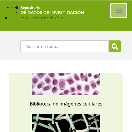
Ir
al
Cambi
contenido
naveg
principal
Buscar
Biblioteca de imágenes celulares