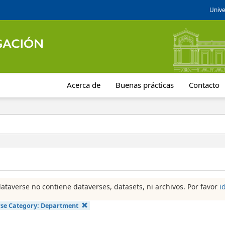
Unive
Acerca de
Buenas prácticas
Contacto
dataverse no contiene dataverses, datasets, ni archivos. Por favor
i
se Category:
Department