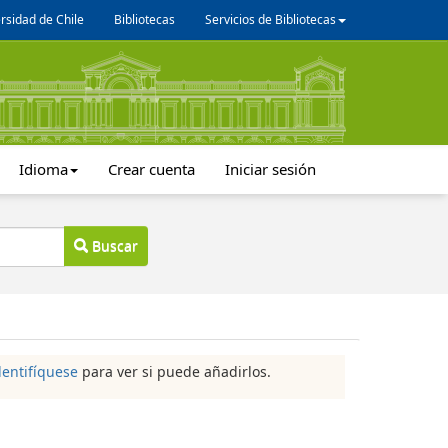
rsidad de Chile
Bibliotecas
Servicios de Bibliotecas
Idioma
Crear cuenta
Iniciar sesión
Buscar
dentifíquese
para ver si puede añadirlos.