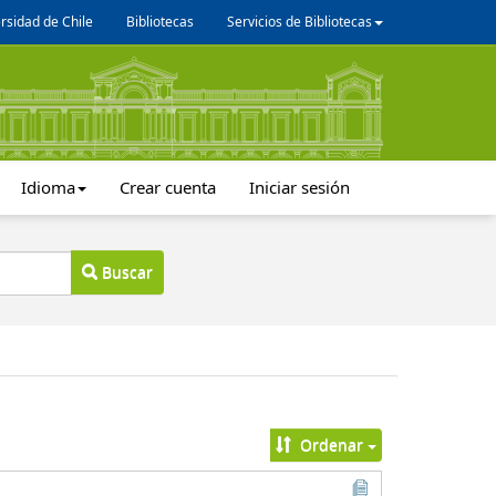
rsidad de Chile
Bibliotecas
Servicios de Bibliotecas
Idioma
Crear cuenta
Iniciar sesión
Buscar
Ordenar