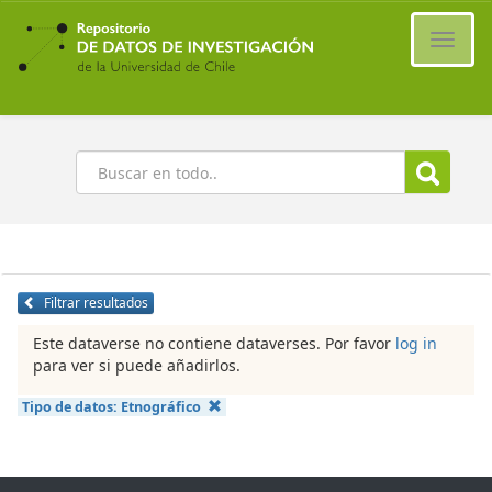
Ir
al
Cambi
contenido
naveg
principal
Buscar
Filtrar resultados
Este dataverse no contiene dataverses. Por favor
log in
para ver si puede añadirlos.
Tipo de datos:
Etnográfico