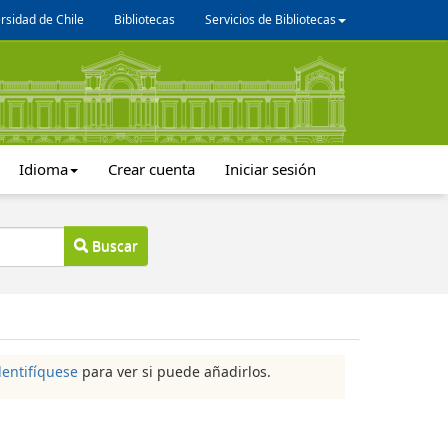
rsidad de Chile
Bibliotecas
Servicios de Bibliotecas
Idioma
Crear cuenta
Iniciar sesión
Buscar
dentifíquese
para ver si puede añadirlos.