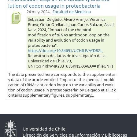
lution of codon usage in proteobacteria
24 may. 2024
-
Facultad de Medicina
Sebastian Delgado; Álvaro Armijo; Verónica
Bravo; Omar Orellana; Juan Carlos Salazar; Assaf
Katz, 2024, "Impact of the chemical
modification of tRNAs anticodon loop on the
variability and evolution of codon usage in
proteobacteria",
https://doi.org/10.34691/UCHILE/AYDRZL
,
Repositorio de datos de investigación de la
Universidad de Chile, V3,
UNF:6:H4RkW4KY33+u8SKNSXXA8A== [fileUNF]
The data presented here corresponds to the supplementar
y data of the article entitled "Impact of the chemical modifi
cation of tRNAs anticodon loop on the variability and evolu
tion of codon usage in proteobacteria" by Delgado et al. It c
ontains supplementary figures, supplemntary...
Universidad de Chile
Dirección de Servicios de Información y Bibliotecas