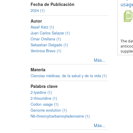
Fecha de Publicación
usage
2024 (1)
Autor
Assaf Katz (1)
Juan Carlos Salazar (1)
Omar Orellana (1)
The da
Sebastian Delgado (1)
anticod
Verónica Bravo (1)
supple
Más...
Materia
Ciencias médicas, de la salud y de la vida (1)
Palabra clave
2-lysidine (1)
2-thiouridine (1)
Codon usage (1)
Genome evolution (1)
N6-threonylcarbamoyladenosine (1)
Más...