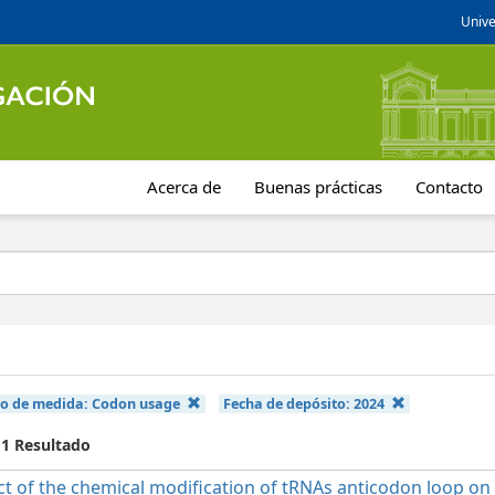
Unive
Acerca de
Buenas prácticas
Contacto
po de medida:
Codon usage
Fecha de depósito:
2024
 1 Resultado
t of the chemical modification of tRNAs anticodon loop on t