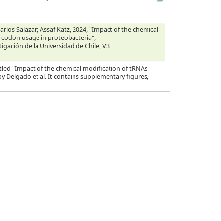
rlos Salazar; Assaf Katz, 2024, "Impact of the chemical
f codon usage in proteobacteria",
tigación de la Universidad de Chile, V3,
tled "Impact of the chemical modification of tRNAs
y Delgado et al. It contains supplementary figures,