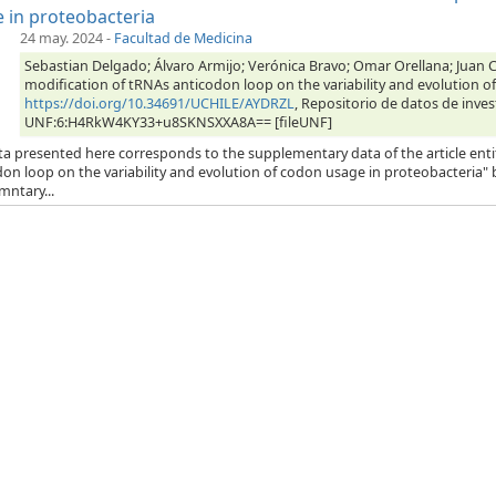
 in proteobacteria
24 may. 2024
-
Facultad de Medicina
Sebastian Delgado; Álvaro Armijo; Verónica Bravo; Omar Orellana; Juan Ca
modification of tRNAs anticodon loop on the variability and evolution o
https://doi.org/10.34691/UCHILE/AYDRZL
, Repositorio de datos de inves
UNF:6:H4RkW4KY33+u8SKNSXXA8A== [fileUNF]
ta presented here corresponds to the supplementary data of the article enti
on loop on the variability and evolution of codon usage in proteobacteria" b
mntary...