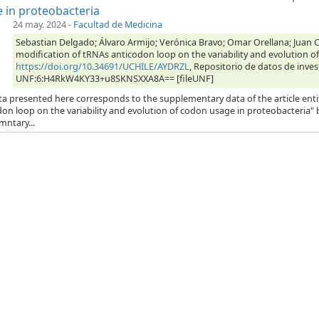
 in proteobacteria
24 may. 2024
-
Facultad de Medicina
Sebastian Delgado; Álvaro Armijo; Verónica Bravo; Omar Orellana; Juan Ca
modification of tRNAs anticodon loop on the variability and evolution o
https://doi.org/10.34691/UCHILE/AYDRZL
, Repositorio de datos de inves
UNF:6:H4RkW4KY33+u8SKNSXXA8A== [fileUNF]
ta presented here corresponds to the supplementary data of the article enti
on loop on the variability and evolution of codon usage in proteobacteria" b
mntary...