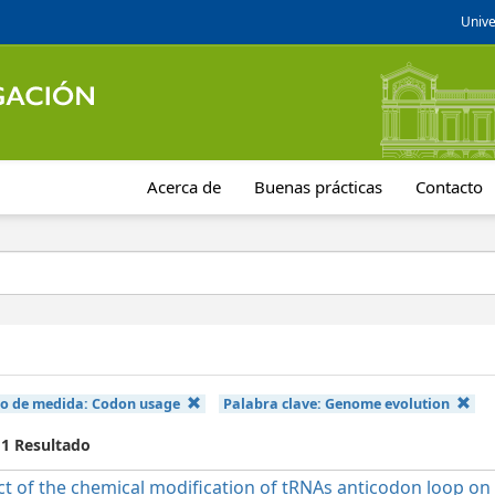
Unive
Acerca de
Buenas prácticas
Contacto
po de medida:
Codon usage
Palabra clave:
Genome evolution
 1 Resultado
t of the chemical modification of tRNAs anticodon loop on t