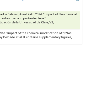
rlos Salazar; Assaf Katz, 2024, "Impact of the chemical
f codon usage in proteobacteria",
tigación de la Universidad de Chile, V3,
tled "Impact of the chemical modification of tRNAs
y Delgado et al. It contains supplementary figures,