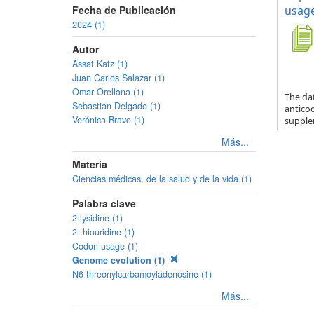
Fecha de Publicación
usage
2024 (1)
Autor
Assaf Katz (1)
Juan Carlos Salazar (1)
Omar Orellana (1)
The da
Sebastian Delgado (1)
anticod
Verónica Bravo (1)
supple
Más...
Materia
Ciencias médicas, de la salud y de la vida (1)
Palabra clave
2-lysidine (1)
2-thiouridine (1)
Codon usage (1)
Genome evolution (1)
N6-threonylcarbamoyladenosine (1)
Más...