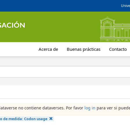
Unive
Acerca de
Buenas prácticas
Contacto
dataverse no contiene dataverses. Por favor
log in
para ver si puede
po de medida:
Codon usage