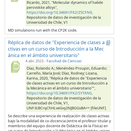
Ricardo, 2021, "Molecular dynamics of halide
perovskite alloys",
https://doi.org/10.34691/FK2/Z5CFN9
,
Repositorio de datos de investigación de la
Universidad de Chile, V1
MD simulations run with the CP2K code.
Réplica de datos de "Experiencia de clases a
ctivas en un curso de Introducción a la Mec
ánica en el ámbito universitario"
4 abr. 2023
-
Facultad de Ciencias
Díaz, Rolando A.; Menéndez-Proupin, Eduardo;
Carreño, María José; Díaz, Rodney; Lizana,
Karina, 2020, "Réplica de datos de "Experiencia
de clases activas en un curso de Introducción a
la Mecánica en el ámbito universitario"",
https://doi.org/10.34691/FK2/SYTAN0
,
Repositorio de datos de investigación de la
Universidad de Chile, V1,
UNF:6:BCrqChHLveGvy2NJBGGvBA== [fileUNF]
Se describe una experiencia de realización de clases activas
bajo la modalidad de co-docencia (entre el profesor titular y
miembros del equipo docente de Didáctica de la Física) en
un curso de Introducción a la Mecánica en el ámbito univer