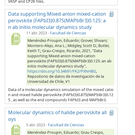
VASP and CP2K files.
Data supporting Mixed-anion mixed-cation
perovskite (FAPbI3)0.875(MAPbBr3)0.125: a
n ab initio molecular dynamics study
11 abr. 2023
-
Facultad de Ciencias
Menéndez-Proupin, Eduardo; Grover, Shivani;
Montero-Alejo, Ana L.; Midgley, Scott D.; Butler,
Keith T.; Grau-Crespo, Ricardo, 2021, "Data
supporting Mixed-anion mixed-cation
perovskite (FAPbI3)0.875(MAPbBr3)0.125: an ab
initio molecular dynamics study",
https://doi.org/10.34691/FK2/PXNHBG
,
Repositorio de datos de investigación de la
Universidad de Chile, V1
Data of a molecular dynamics simulation of the mixed catio
n and mixed halide perovskite (FAPbI3)0.875(MAPbBr3)0.12
5 , as well as the end compounds FAPbI3 and MAPbBr3.
Molecular dynamics of halide perovskite all
oys
5 abr. 2023
-
Facultad de Ciencias
Menéndez-Proupin, Eduardo; Grau Crespo,