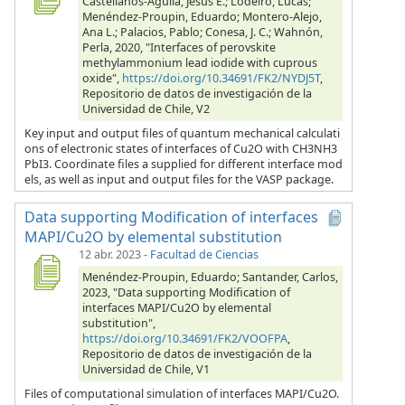
Castellanos-Águila, Jesús E.; Lodeiro, Lucas;
Menéndez-Proupin, Eduardo; Montero-Alejo,
Ana L.; Palacios, Pablo; Conesa, J. C.; Wahnón,
Perla, 2020, "Interfaces of perovskite
methylammonium lead iodide with cuprous
oxide",
https://doi.org/10.34691/FK2/NYDJ5T
,
Repositorio de datos de investigación de la
Universidad de Chile, V2
Key input and output files of quantum mechanical calculati
ons of electronic states of interfaces of Cu2O with CH3NH3
PbI3. Coordinate files a supplied for different interface mod
els, as well as input and output files for the VASP package.
Data supporting Modification of interfaces
MAPI/Cu2O by elemental substitution
12 abr. 2023
-
Facultad de Ciencias
Menéndez-Proupin, Eduardo; Santander, Carlos,
2023, "Data supporting Modification of
interfaces MAPI/Cu2O by elemental
substitution",
https://doi.org/10.34691/FK2/VOOFPA
,
Repositorio de datos de investigación de la
Universidad de Chile, V1
Files of computational simulation of interfaces MAPI/Cu2O.