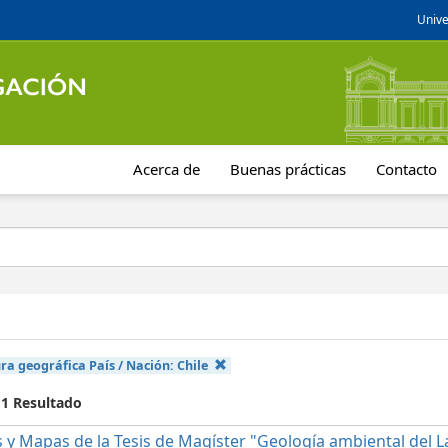
Unive
Acerca de
Buenas prácticas
Contacto
ra geográfica País / Nación:
Chile
 1 Resultado
 y Mapas de la Tesis de Magíster "Geología ambiental del La