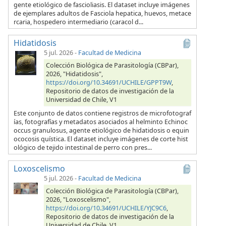
gente etiológico de fascioliasis. El dataset incluye imágenes
de ejemplares adultos de Fasciola hepatica, huevos, metace
rcaria, hospedero intermediario (caracol d...
Hidatidosis
5 jul. 2026
-
Facultad de Medicina
Colección Biológica de Parasitología (CBPar),
2026, "Hidatidosis",
https://doi.org/10.34691/UCHILE/GPPT9W
,
Repositorio de datos de investigación de la
Universidad de Chile, V1
Este conjunto de datos contiene registros de microfotograf
ías, fotografías y metadatos asociados al helminto Echinoc
occus granulosus, agente etiológico de hidatidosis o equin
ococosis quística. El dataset incluye imágenes de corte hist
ológico de tejido intestinal de perro con pres...
Loxoscelismo
5 jul. 2026
-
Facultad de Medicina
Colección Biológica de Parasitología (CBPar),
2026, "Loxoscelismo",
https://doi.org/10.34691/UCHILE/YJC9C6
,
Repositorio de datos de investigación de la
Universidad de Chile, V1