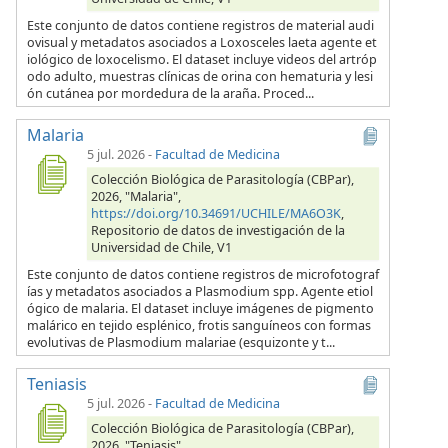
Este conjunto de datos contiene registros de material audi
ovisual y metadatos asociados a Loxosceles laeta agente et
iológico de loxocelismo. El dataset incluye videos del artróp
odo adulto, muestras clínicas de orina con hematuria y lesi
ón cutánea por mordedura de la araña. Proced...
Malaria
5 jul. 2026
-
Facultad de Medicina
Colección Biológica de Parasitología (CBPar),
2026, "Malaria",
https://doi.org/10.34691/UCHILE/MA6O3K
,
Repositorio de datos de investigación de la
Universidad de Chile, V1
Este conjunto de datos contiene registros de microfotograf
ías y metadatos asociados a Plasmodium spp. Agente etiol
ógico de malaria. El dataset incluye imágenes de pigmento
malárico en tejido esplénico, frotis sanguíneos con formas
evolutivas de Plasmodium malariae (esquizonte y t...
Teniasis
5 jul. 2026
-
Facultad de Medicina
Colección Biológica de Parasitología (CBPar),
2026, "Teniasis",