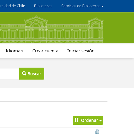
rsidad de Chile
Bibliotecas
Servicios de Bibliotecas
Idioma
Crear cuenta
Iniciar sesión
Buscar
Ordenar