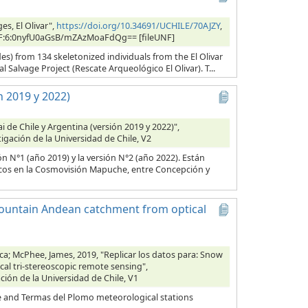
s, El Olivar",
https://doi.org/10.34691/UCHILE/70AJZY
,
, UNF:6:0nyfU0aGsB/mZAzMoaFdQg== [fileUNF]
es) from 134 skeletonized individuals from the El Olivar
l Salvage Project (Rescate Arqueológico El Olivar). T...
n 2019 y 2022)
ai de Chile y Argentina (versión 2019 y 2022)",
tigación de la Universidad de Chile, V2
ón N°1 (año 2019) y la versión N°2 (año 2022). Están
icos en la Cosmovisión Mapuche, entre Concepción y
mountain Andean catchment from optical
ca; McPhee, James, 2019, "Replicar los datos para: Snow
l tri-stereoscopic remote sensing",
ción de la Universidad de Chile, V1
 and Termas del Plomo meteorological stations