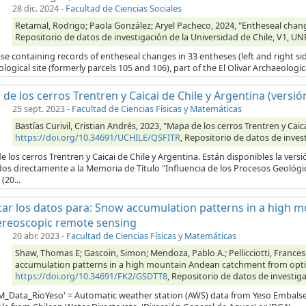
28 dic. 2024
-
Facultad de Ciencias Sociales
Retamal, Rodrigo; Paola González; Aryel Pacheco, 2024, "Entheseal change
Repositorio de datos de investigación de la Universidad de Chile, V1
e containing records of entheseal changes in 33 entheses (left and right sid
logical site (formerly parcels 105 and 106), part of the El Olivar Archaeologica
de los cerros Trentren y Caicai de Chile y Argentina (versió
25 sept. 2023
-
Facultad de Ciencias Físicas y Matemáticas
Bastías Curivil, Cristian Andrés, 2023, "Mapa de los cerros Trentren y Caic
https://doi.org/10.34691/UCHILE/QSFITR
, Repositorio de datos de inves
 los cerros Trentren y Caicai de Chile y Argentina. Están disponibles la versi
dos directamente a la Memoria de Título "Influencia de los Procesos Geológ
(20...
car los datos para: Snow accumulation patterns in a high 
tereoscopic remote sensing
20 abr. 2023
-
Facultad de Ciencias Físicas y Matemáticas
Shaw, Thomas E; Gascoin, Simon; Mendoza, Pablo A.; Pellicciotti, Frances
accumulation patterns in a high mountain Andean catchment from optica
https://doi.org/10.34691/FK2/GSDTT8
, Repositorio de datos de investiga
M_Data_RioYeso' = Automatic weather station (AWS) data from Yeso Embalse