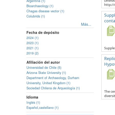
(availa
Argentina (1)
http:/
Bioarchaeology (1)
Chagas disease vector (1)
Suppl
Colubrids (1)
conta
Más...
Fecha de depósito
2024 (1)
2023 (1)
2021 (1)
Supple
2019 (2)
Repli
Afiliación del autor
Hypot
Universidad de Chile (5)
Arizona State University (1)
Department of Archaeology, Durham
University, United Kingdom (1)
Sociedad Chilena de Arqueología (1)
The cen
diversi
Idioma
Inglés (1)
Español,castellano (1)