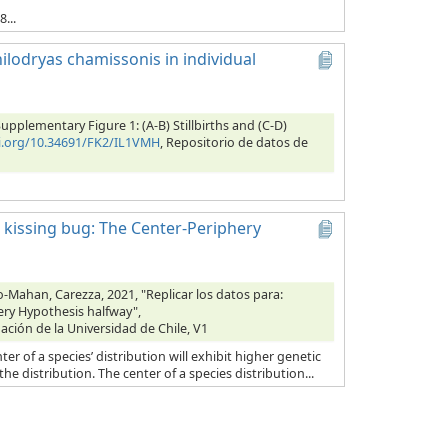
...
hilodryas chamissonis in individual
Supplementary Figure 1: (A-B) Stillbirths and (C-D)
oi.org/10.34691/FK2/IL1VMH
, Repositorio de datos de
al kissing bug: The Center-Periphery
o-Mahan, Carezza, 2021, "Replicar los datos para:
hery Hypothesis halfway",
gación de la Universidad de Chile, V1
r of a species’ distribution will exhibit higher genetic
he distribution. The center of a species distribution...