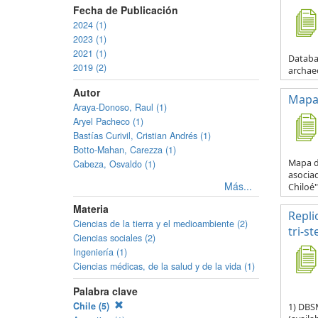
Fecha de Publicación
2024 (1)
2023 (1)
2021 (1)
Databas
2019 (2)
archaeo
Autor
Mapa 
Araya-Donoso, Raul (1)
Aryel Pacheco (1)
Bastías Curivil, Cristian Andrés (1)
Botto-Mahan, Carezza (1)
Mapa de
Cabeza, Osvaldo (1)
asocia
Más...
Chiloé" 
Materia
Repli
Ciencias de la tierra y el medioambiente (2)
tri-s
Ciencias sociales (2)
Ingeniería (1)
Ciencias médicas, de la salud y de la vida (1)
Palabra clave
Chile (5)
1) DBS