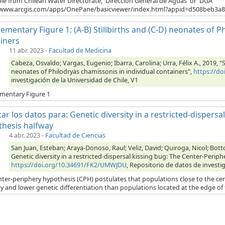
ble from Chilean Water Directorate, 'Dirección General de Aguas' or 'DGA'
/www.arcgis.com/apps/OnePane/basicviewer/index.html?appid=d508beb3a88
ementary Figure 1: (A-B) Stillbirths and (C-D) neonates of P
iners
11 abr. 2023
-
Facultad de Medicina
Cabeza, Osvaldo; Vargas, Eugenio; Ibarra, Carolina; Urra, Félix A., 2019, "
neonates of Philodryas chamissonis in individual containers",
https://d
investigación de la Universidad de Chile, V1
mentary Figure 1
car los datos para: Genetic diversity in a restricted-dispers
hesis halfway
4 abr. 2023
-
Facultad de Ciencias
San Juan, Esteban; Araya-Donoso, Raul; Veliz, David; Quiroga, Nicol; Bott
Genetic diversity in a restricted-dispersal kissing bug: The Center-Perip
https://doi.org/10.34691/FK2/UMWJDU
, Repositorio de datos de investi
ter-periphery hypothesis (CPH) postulates that populations close to the cente
ty and lower genetic differentiation than populations located at the edge of t