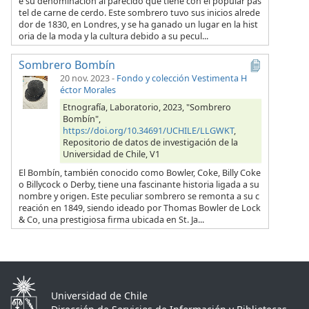
e su denominación al parecido que tiene con el popular pas
tel de carne de cerdo. Este sombrero tuvo sus inicios alrede
dor de 1830, en Londres, y se ha ganado un lugar en la hist
oria de la moda y la cultura debido a su pecul...
Sombrero Bombín
20 nov. 2023
-
Fondo y colección Vestimenta H
éctor Morales
Etnografía, Laboratorio, 2023, "Sombrero
Bombín",
https://doi.org/10.34691/UCHILE/LLGWKT
,
Repositorio de datos de investigación de la
Universidad de Chile, V1
El Bombín, también conocido como Bowler, Coke, Billy Coke
o Billycock o Derby, tiene una fascinante historia ligada a su
nombre y origen. Este peculiar sombrero se remonta a su c
reación en 1849, siendo ideado por Thomas Bowler de Lock
& Co, una prestigiosa firma ubicada en St. Ja...
Universidad de Chile