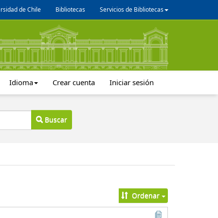
rsidad de Chile
Bibliotecas
Servicios de Bibliotecas
Idioma
Crear cuenta
Iniciar sesión
Buscar
Ordenar