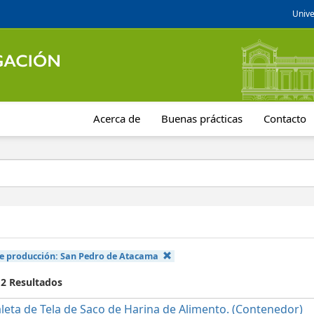
Unive
Acerca de
Buenas prácticas
Contacto
e producción:
San Pedro de Atacama
 2 Resultados
leta de Tela de Saco de Harina de Alimento. (Contenedor)