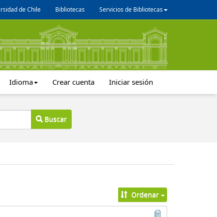
rsidad de Chile
Bibliotecas
Servicios de Bibliotecas
Idioma
Crear cuenta
Iniciar sesión
Buscar
Ordenar