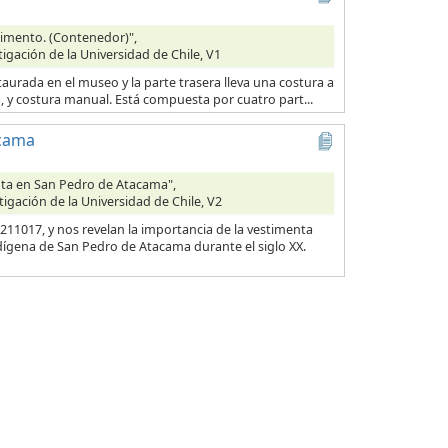
Alimento. (Contenedor)",
tigación de la Universidad de Chile, V1
taurada en el museo y la parte trasera lleva una costura a
na, y costura manual. Está compuesta por cuatro part...
acama
enta en San Pedro de Atacama",
tigación de la Universidad de Chile, V2
11017, y nos revelan la importancia de la vestimenta
dígena de San Pedro de Atacama durante el siglo XX.