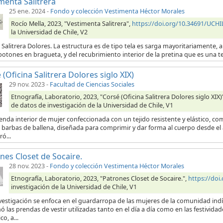
menta Salitrera
25 ene. 2024
-
Fondo y colección Vestimenta Héctor Morales
Rocío Mella, 2023, "Vestimenta Salitrera",
https://doi.org/10.34691/UC
la Universidad de Chile, V2
 Salitrera Dolores. La estructura es de tipo tela es sarga mayoritariamente, a 
botones en bragueta, y del recubrimiento interior de la pretina que es una t
 (Oficina Salitrera Dolores siglo XIX)
29 nov. 2023
-
Facultad de Ciencias Sociales
Etnografía, Laboratorio, 2023, "Corsé (Oficina Salitrera Dolores siglo XIX)
de datos de investigación de la Universidad de Chile, V1
enda interior de mujer confeccionada con un tejido resistente y elástico, 
 barbas de ballena, diseñada para comprimir y dar forma al cuerpo desde el á
ó...
nes Closet de Socaire.
28 nov. 2023
-
Fondo y colección Vestimenta Héctor Morales
Etnografía, Laboratorio, 2023, "Patrones Closet de Socaire.",
https://doi
investigación de la Universidad de Chile, V1
nvestigación se enfoca en el guardarropa de las mujeres de la comunidad ind
 las prendas de vestir utilizadas tanto en el día a día como en las festivida
co, a...