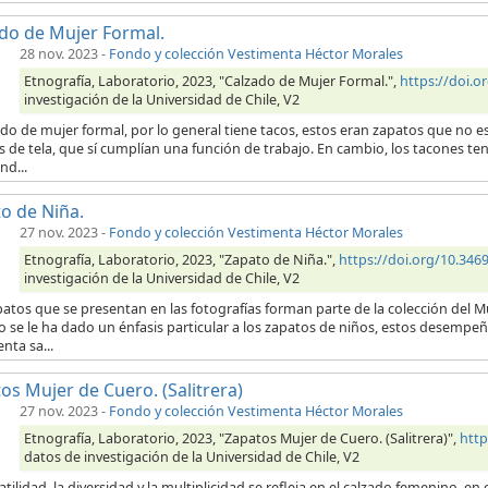
do de Mujer Formal.
28 nov. 2023
-
Fondo y colección Vestimenta Héctor Morales
Etnografía, Laboratorio, 2023, "Calzado de Mujer Formal.",
https://doi.
investigación de la Universidad de Chile, V2
ado de mujer formal, por lo general tiene tacos, estos eran zapatos que no es
 de tela, que sí cumplían una función de trabajo. En cambio, los tacones te
nd...
o de Niña.
27 nov. 2023
-
Fondo y colección Vestimenta Héctor Morales
Etnografía, Laboratorio, 2023, "Zapato de Niña.",
https://doi.org/10.34
investigación de la Universidad de Chile, V2
atos que se presentan en las fotografías forman parte de la colección del M
o se le ha dado un énfasis particular a los zapatos de niños, estos desempeña
nta sa...
os Mujer de Cuero. (Salitrera)
27 nov. 2023
-
Fondo y colección Vestimenta Héctor Morales
Etnografía, Laboratorio, 2023, "Zapatos Mujer de Cuero. (Salitrera)",
http
datos de investigación de la Universidad de Chile, V2
atilidad, la diversidad y la multiplicidad se refleja en el calzado femenino, 