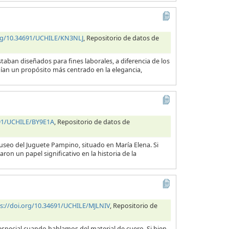
org/10.34691/UCHILE/KN3NLJ
, Repositorio de datos de
taban diseñados para fines laborales, a diferencia de los
nían un propósito más centrado en la elegancia,
691/UCHILE/BY9E1A
, Repositorio de datos de
useo del Juguete Pampino, situado en María Elena. Si
ron un papel significativo en la historia de la
s://doi.org/10.34691/UCHILE/MJLNIV
, Repositorio de
en especial cuando hablamos del material de cuero. Si bien