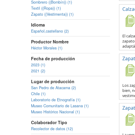
Sombrero ((Bombín)) (1)
Textil ((Ropa)) (1)
Calza
Zapato ((Vestimenta)) (1)
Idioma
Español,castellano (2)
El calz
zapatos
Productor Nombre
adaptá
Héctor Morales (1)
Zapat
Fecha de producción
2023 (1)
2021 (2)
Lugar de producción
Los zap
San Pedro de Atacama (2)
bien, n
Chile (1)
vestime
Laboratorio de Etnografía (1)
Museo Comunitario de Lasana (1)
Zapat
Museo Histórico Nacional (1)
Colaborador Tipo
Recolector de datos (12)
La vers