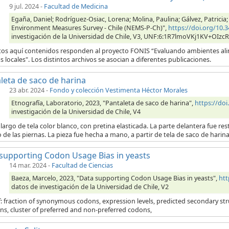
9 jul. 2024
-
Facultad de Medicina
Egaña, Daniel; Rodríguez-Osiac, Lorena; Molina, Paulina; Gálvez, Patricia;
Environment Measures Survey - Chile (NEMS-P-Ch)",
https://doi.org/10
investigación de la Universidad de Chile, V3, UNF:6:1R7lmoVKj1KV+OIzc
tos aquí contenidos responden al proyecto FONIS “Evaluando ambientes alim
as locales". Los distintos archivos se asocian a diferentes publicaciones.
leta de saco de harina
23 abr. 2024
-
Fondo y colección Vestimenta Héctor Morales
Etnografía, Laboratorio, 2023, "Pantaleta de saco de harina",
https://do
investigación de la Universidad de Chile, V4
largo de tela color blanco, con pretina elasticada. La parte delantera fue res
o de las piernas. La pieza fue hecha a mano, a partir de tela de saco de hari
supporting Codon Usage Bias in yeasts
14 mar. 2024
-
Facultad de Ciencias
Baeza, Marcelo, 2023, "Data supporting Codon Usage Bias in yeasts",
htt
datos de investigación de la Universidad de Chile, V2
: fraction of synonymous codons, expression levels, predicted secondary struc
ns, cluster of preferred and non-preferred codons,