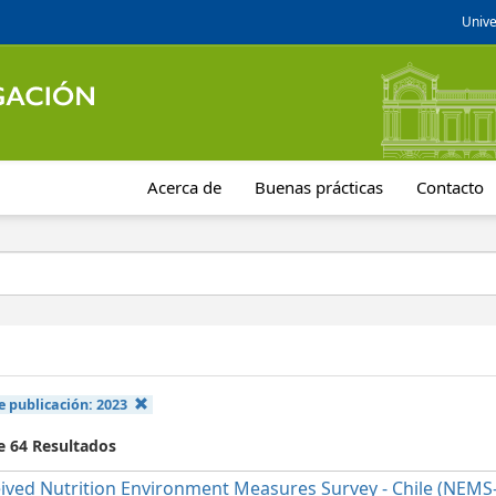
Unive
Acerca de
Buenas prácticas
Contacto
e publicación:
2023
e 64 Resultados
ived Nutrition Environment Measures Survey - Chile (NEMS