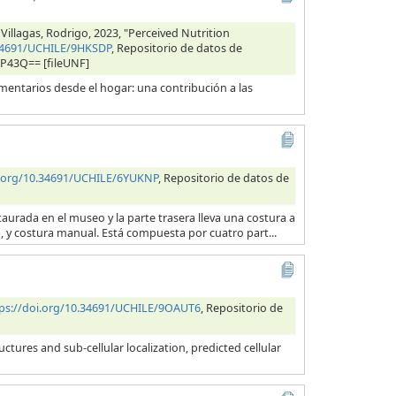
 Villagas, Rodrigo, 2023, "Perceived Nutrition
.34691/UCHILE/9HKSDP
, Repositorio de datos de
RP43Q== [fileUNF]
entarios desde el hogar: una contribución a las
i.org/10.34691/UCHILE/6YUKNP
, Repositorio de datos de
taurada en el museo y la parte trasera lleva una costura a
na, y costura manual. Está compuesta por cuatro part...
ps://doi.org/10.34691/UCHILE/9OAUT6
, Repositorio de
tures and sub-cellular localization, predicted cellular