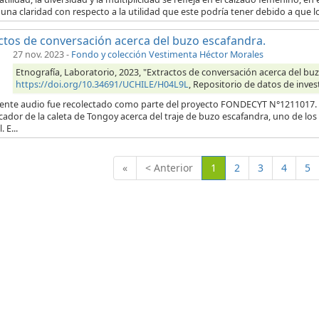
una claridad con respecto a la utilidad que este podría tener debido a que l
ctos de conversación acerca del buzo escafandra.
27 nov. 2023
-
Fondo y colección Vestimenta Héctor Morales
Etnografía, Laboratorio, 2023, "Extractos de conversación acerca del buz
https://doi.org/10.34691/UCHILE/H04L9L
, Repositorio de datos de inves
uiente audio fue recolectado como parte del proyecto FONDECYT N°1211017. E
ador de la caleta de Tongoy acerca del traje de buzo escafandra, uno de los
. E...
(Actual)
«
< Anterior
1
2
3
4
5