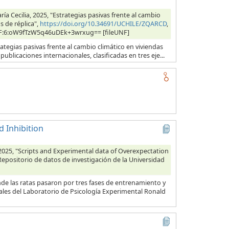
ía Cecilia, 2025, "Estrategias pasivas frente al cambio
s de réplica",
https://doi.org/10.34691/UCHILE/ZQARCD
,
 UNF:6:oW9fTzW5q46uDEk+3wrxug== [fileUNF]
ategias pasivas frente al cambio climático en viviendas
ublicaciones internacionales, clasificadas en tres eje...
 Inhibition
2025, "Scripts and Experimental data of Overexpectation
 Repositorio de datos de investigación de la Universidad
de las ratas pasaron por tres fases de entrenamiento y
les del Laboratorio de Psicología Experimental Ronald