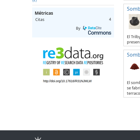
Sombr
Métricas
Citas
4
By
El Tril
present
Somb
El som
se fabr
terraco