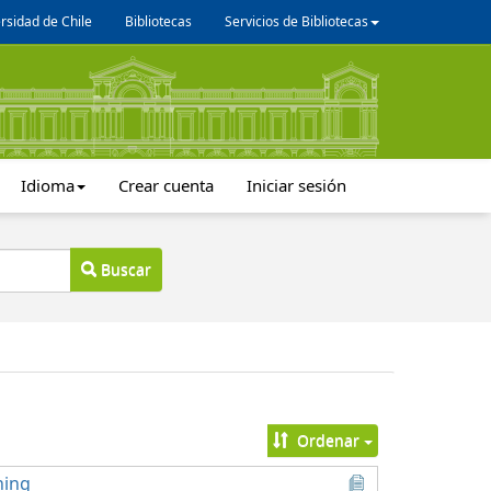
rsidad de Chile
Bibliotecas
Servicios de Bibliotecas
Idioma
Crear cuenta
Iniciar sesión
Buscar
Ordenar
ning