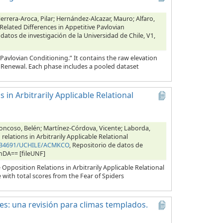
errera-Aroca, Pilar; Hernández-Alcazar, Mauro; Alfaro,
Related Differences in Appetitive Pavlovian
 datos de investigación de la Universidad de Chile, V1,
Pavlovian Conditioning.” It contains the raw elevation
d Renewal. Each phase includes a pooled dataset
 in Arbitrarily Applicable Relational
oncoso, Belén; Martínez-Córdova, Vicente; Laborda,
elations in Arbitrarily Applicable Relational
10.34691/UCHILE/ACMKCO
, Repositorio de datos de
cnDA== [fileUNF]
pposition Relations in Arbitrarily Applicable Relational
 with total scores from the Fear of Spiders
les: una revisión para climas templados.