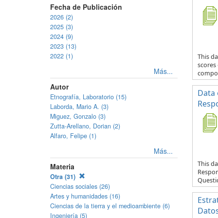
Fecha de Publicación
2026 (2)
2025 (3)
2024 (9)
2023 (13)
2022 (1)
This da
scores
Más...
compos
Autor
Data 
Etnografía, Laboratorio (15)
Respo
Laborda, Mario A. (3)
Miguez, Gonzalo (3)
Zutta-Arellano, Dorian (2)
Alfaro, Felipe (1)
Más...
This da
Materia
Respond
Otra (31)
Questio
Ciencias sociales (26)
Artes y humanidades (16)
Estra
Ciencias de la tierra y el medioambiente (6)
Datos
Ingeniería (5)