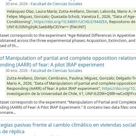
30 ene. 2026
-
Facultad de Ciencias Sociales
Velásquez-Díaz, Laura María; Zutta-Arellano, Dorian; Laborda, Mario A.; H
Felipe; Miguez, Gonzalo; Quezada-Scholz, Vanetza E., 2026, "Data of Age-
Conditioning",
https://doi.org/10.34691/UCHILE/944ZEA
, Repositorio de
UNF:6:33NhgIrJ4LSaeb8fpClOYw== [fileUNF]
taset corresponds to the experiment “Age-Related Differences in Appetitive 
 obtained across the three experimental phases: Acquisition, Extinction, an
ed of th...
of Manipulation of partial and complete opposition relations
nding (AARR) of fear: A pilot IRAP experiment
30 ene. 2026
-
Facultad de Ciencias Sociales
Zutta-Arellano, Dorian; Cembrano, Paulina; Miguez, Gonzalo; Delgado-Tr
Mario A., 2026, "Data of Manipulation of partial and complete opposition r
Responding (AARR) of fear: A pilot IRAP experiment",
https://doi.org/
investigación de la Universidad de Chile, V1, UNF:6:Z09l+Q9lR+wCo0lJYF
taset corresponds to the experiment “Manipulation of Partial and Complete O
ing (AARR) of Fear: A Pilot IRAP Experiment.” It contains two data files: one
nnaire...
tegias pasivas frente al cambio climático en viviendas socia
 de réplica