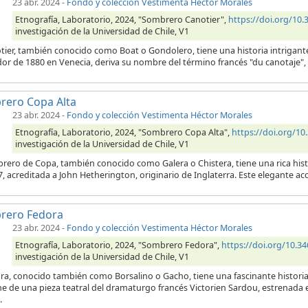
23 abr. 2024
-
Fondo y colección Vestimenta Héctor Morales
Etnografía, Laboratorio, 2024, "Sombrero Canotier",
https://doi.org/1
investigación de la Universidad de Chile, V1
otier, también conocido como Boat o Gondolero, tiene una historia intrigant
or de 1880 en Venecia, deriva su nombre del término francés "du canotaje", 
rero Copa Alta
23 abr. 2024
-
Fondo y colección Vestimenta Héctor Morales
Etnografía, Laboratorio, 2024, "Sombrero Copa Alta",
https://doi.org/1
investigación de la Universidad de Chile, V1
rero de Copa, también conocido como Galera o Chistera, tiene una rica histo
, acreditada a John Hetherington, originario de Inglaterra. Este elegante ac
rero Fedora
23 abr. 2024
-
Fondo y colección Vestimenta Héctor Morales
Etnografía, Laboratorio, 2024, "Sombrero Fedora",
https://doi.org/10.
investigación de la Universidad de Chile, V1
ra, conocido también como Borsalino o Gacho, tiene una fascinante historia 
e de una pieza teatral del dramaturgo francés Victorien Sardou, estrenada en
.