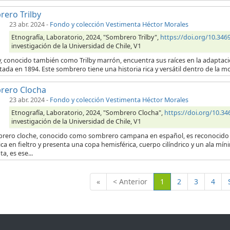
ero Trilby
23 abr. 2024
-
Fondo y colección Vestimenta Héctor Morales
Etnografía, Laboratorio, 2024, "Sombrero Trilby",
https://doi.org/10.3
investigación de la Universidad de Chile, V1
by, conocido también como Trilby marrón, encuentra sus raíces en la adaptació
ada en 1894. Este sombrero tiene una historia rica y versátil dentro de la moda
rero Clocha
23 abr. 2024
-
Fondo y colección Vestimenta Héctor Morales
Etnografía, Laboratorio, 2024, "Sombrero Clocha",
https://doi.org/10.
investigación de la Universidad de Chile, V1
brero cloche, conocido como sombrero campana en español, es reconocido
ica en fieltro y presenta una copa hemisférica, cuerpo cilíndrico y un ala m
ta, es ese...
(Actual)
«
< Anterior
1
2
3
4