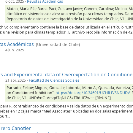
6 oct. 2025
-
Revistas Académicas
Mateo, María Pía; Barea-Paci, Gustavo Javier; Ganem, Carolina; Molina, Mar
climático en viviendas sociales: una revisión para climas templados. Dato
Repositorio de datos de investigación de la Universidad de Chile, V1,
chivo complementario contiene la base de datos utilizada en el artículo “Estr
s: una revisión para climas templados”. El archivo recopila información de 42 p
tas Académicas
(Universidad de Chile)
4 jun. 2025
ts and Experimental data of Overexpectation on Conditioned
21 abr. 2025
-
Facultad de Ciencias Sociales
Parrado, Felipe; Miguez, Gonzalo; Laborda, Mario A.; Quezada, Vanetza, 
on Conditioned Inhibition",
https://doi.org/10.34691/UCHILE/SNDUDV
,
de Chile, V1, UNF:6:nC+Arsgd7qNLG5xTBdHFZw== [fileUNF]
s para R, contrablanceo de condiciones y salida datos de un experimento don
uebas en 12 cajas marca "Med Associates" ubicadas en dos salas experimenta
urt...
rero Canotier