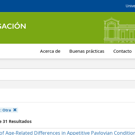
Unive
Acerca de
Buenas prácticas
Contacto
a:
Otra
e 31 Resultados
of Age-Related Differences in Appetitive Pavlovian Conditio