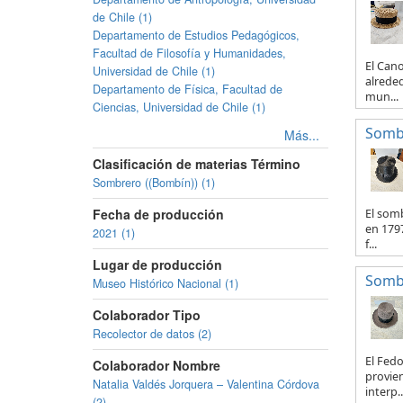
de Chile (1)
Departamento de Estudios Pedagógicos,
Facultad de Filosofía y Humanidades,
El Can
Universidad de Chile (1)
alreded
Departamento de Física, Facultad de
mun...
Ciencias, Universidad de Chile (1)
Somb
Más...
Clasificación de materias Término
Sombrero ((Bombín)) (1)
Fecha de producción
El somb
en 1797
2021 (1)
f...
Lugar de producción
Somb
Museo Histórico Nacional (1)
Colaborador Tipo
Recolector de datos (2)
El Fedo
Colaborador Nombre
provien
Natalia Valdés Jorquera – Valentina Córdova
interp..
(2)