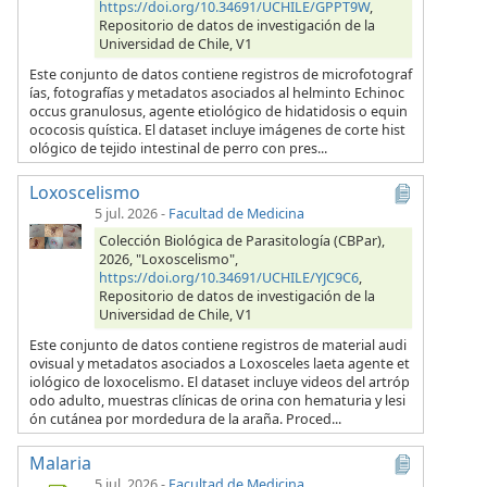
https://doi.org/10.34691/UCHILE/GPPT9W
,
Repositorio de datos de investigación de la
Universidad de Chile, V1
Este conjunto de datos contiene registros de microfotograf
ías, fotografías y metadatos asociados al helminto Echinoc
occus granulosus, agente etiológico de hidatidosis o equin
ococosis quística. El dataset incluye imágenes de corte hist
ológico de tejido intestinal de perro con pres...
Loxoscelismo
5 jul. 2026
-
Facultad de Medicina
Colección Biológica de Parasitología (CBPar),
2026, "Loxoscelismo",
https://doi.org/10.34691/UCHILE/YJC9C6
,
Repositorio de datos de investigación de la
Universidad de Chile, V1
Este conjunto de datos contiene registros de material audi
ovisual y metadatos asociados a Loxosceles laeta agente et
iológico de loxocelismo. El dataset incluye videos del artróp
odo adulto, muestras clínicas de orina con hematuria y lesi
ón cutánea por mordedura de la araña. Proced...
Malaria
5 jul. 2026
-
Facultad de Medicina