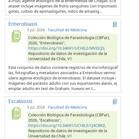
a cruzi, agente etiológico de la enfermedad de Chagas. El d
ataset incluye imágenes de frotis sanguíneo con tripomasti
gotes, cultivo de epimastigotes, nidos de amastig...
Enterobiasis
5 jul. 2026
-
Facultad de Medicina
Colección Biológica de Parasitología (CBPar),
2026, "Enterobiasis",
https://doi.org/10.34691/UCHILE/MVEEJD
,
Repositorio de datos de investigación de la
Universidad de Chile, V1
Este conjunto de datos contiene registros de microfotograf
ías, fotografías y metadatos asociados a Enterobius vermic
ularis agente etiológico de enterobiasis. El dataset incluye i
mágenes del parásito adulto con sus expansiones alares, ej
emplar adulto en test de Graham, huevos en t...
Escabiosis
5 jul. 2026
-
Facultad de Medicina
Colección Biológica de Parasitología (CBPar),
2026, "Escabiosis",
https://doi.org/10.34691/UCHILE/Q4CBRZ
,
Repositorio de datos de investigación de la
Universidad de Chile, V1