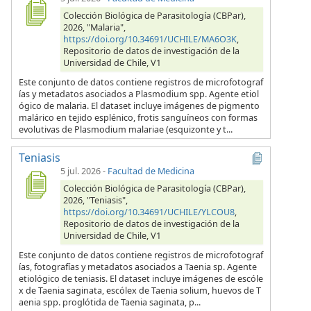
Colección Biológica de Parasitología (CBPar),
2026, "Malaria",
https://doi.org/10.34691/UCHILE/MA6O3K
,
Repositorio de datos de investigación de la
Universidad de Chile, V1
Este conjunto de datos contiene registros de microfotograf
ías y metadatos asociados a Plasmodium spp. Agente etiol
ógico de malaria. El dataset incluye imágenes de pigmento
malárico en tejido esplénico, frotis sanguíneos con formas
evolutivas de Plasmodium malariae (esquizonte y t...
Teniasis
5 jul. 2026
-
Facultad de Medicina
Colección Biológica de Parasitología (CBPar),
2026, "Teniasis",
https://doi.org/10.34691/UCHILE/YLCOU8
,
Repositorio de datos de investigación de la
Universidad de Chile, V1
Este conjunto de datos contiene registros de microfotograf
ías, fotografías y metadatos asociados a Taenia sp. Agente
etiológico de teniasis. El dataset incluye imágenes de escóle
x de Taenia saginata, escólex de Taenia solium, huevos de T
aenia spp. proglótida de Taenia saginata, p...