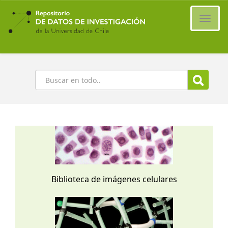
Ir
al
Cambi
contenido
naveg
principal
Buscar
Biblioteca de imágenes celulares