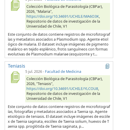
Colección Biológica de Parasitología (CBPar),
2026, "Malaria",
https://doi.org/10.34691/UCHILE/MA6O3K
,
Repositorio de datos de investigación de la
Universidad de Chile, V1
Este conjunto de datos contiene registros de microfotograf
ías y metadatos asociados a Plasmodium spp. Agente etiol
ógico de malaria. El dataset incluye imágenes de pigmento
malárico en tejido esplénico, frotis sanguíneos con formas
evolutivas de Plasmodium malariae (esquizonte y t...
Teniasis
5 jul. 2026
-
Facultad de Medicina
Colección Biológica de Parasitología (CBPar),
2026, "Teniasis",
https://doi.org/10.34691/UCHILE/YLCOU8
,
Repositorio de datos de investigación de la
Universidad de Chile, V1
Este conjunto de datos contiene registros de microfotograf
ías, fotografías y metadatos asociados a Taenia sp. Agente
etiológico de teniasis. El dataset incluye imágenes de escóle
x de Taenia saginata, escólex de Taenia solium, huevos de T
aenia spp. proglótida de Taenia saginata, p...