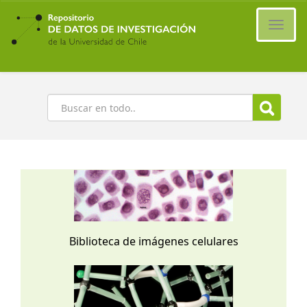
Ir
al
Cambi
contenido
naveg
principal
Buscar
Biblioteca de imágenes celulares