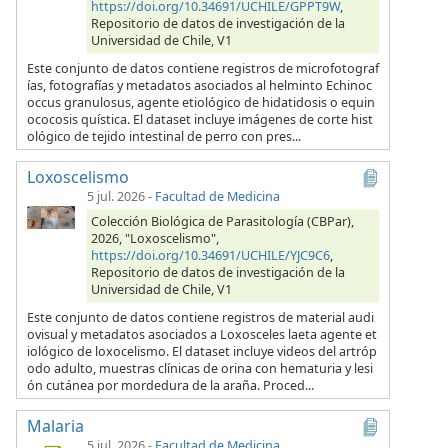
https://doi.org/10.34691/UCHILE/GPPT9W
,
Repositorio de datos de investigación de la
Universidad de Chile, V1
Este conjunto de datos contiene registros de microfotograf
ías, fotografías y metadatos asociados al helminto Echinoc
occus granulosus, agente etiológico de hidatidosis o equin
ococosis quística. El dataset incluye imágenes de corte hist
ológico de tejido intestinal de perro con pres...
Loxoscelismo
5 jul. 2026
-
Facultad de Medicina
Colección Biológica de Parasitología (CBPar),
2026, "Loxoscelismo",
https://doi.org/10.34691/UCHILE/YJC9C6
,
Repositorio de datos de investigación de la
Universidad de Chile, V1
Este conjunto de datos contiene registros de material audi
ovisual y metadatos asociados a Loxosceles laeta agente et
iológico de loxocelismo. El dataset incluye videos del artróp
odo adulto, muestras clínicas de orina con hematuria y lesi
ón cutánea por mordedura de la araña. Proced...
Malaria
5 jul. 2026
-
Facultad de Medicina