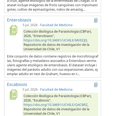
a cruzi, agente etiológico de la enfermedad de Chagas. El d
ataset incluye imágenes de frotis sanguíneo con tripomasti
gotes, cultivo de epimastigotes, nidos de amastig...
Enterobiasis
5 jul. 2026
-
Facultad de Medicina
Colección Biológica de Parasitología (CBPar),
2026, "Enterobiasis",
https://doi.org/10.34691/UCHILE/MVEEJD
,
Repositorio de datos de investigación de la
Universidad de Chile, V1
Este conjunto de datos contiene registros de microfotograf
ías, fotografías y metadatos asociados a Enterobius vermic
ularis agente etiológico de enterobiasis. El dataset incluye i
mágenes del parásito adulto con sus expansiones alares, ej
emplar adulto en test de Graham, huevos en t...
Escabiosis
5 jul. 2026
-
Facultad de Medicina
Colección Biológica de Parasitología (CBPar),
2026, "Escabiosis",
https://doi.org/10.34691/UCHILE/Q4CBRZ
,
Repositorio de datos de investigación de la
Universidad de Chile, V1