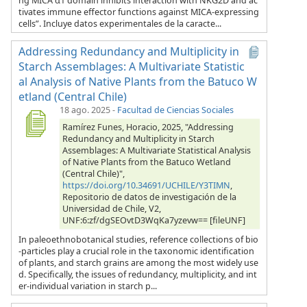
ng MICA α1 domain inhibits interaction with NKG2D and ac
tivates immune effector functions against MICA-expressing
cells”. Incluye datos experimentales de la caracte...
Addressing Redundancy and Multiplicity in
Starch Assemblages: A Multivariate Statistic
al Analysis of Native Plants from the Batuco W
etland (Central Chile)
18 ago. 2025
-
Facultad de Ciencias Sociales
Ramírez Funes, Horacio, 2025, "Addressing
Redundancy and Multiplicity in Starch
Assemblages: A Multivariate Statistical Analysis
of Native Plants from the Batuco Wetland
(Central Chile)",
https://doi.org/10.34691/UCHILE/Y3TIMN
,
Repositorio de datos de investigación de la
Universidad de Chile, V2,
UNF:6:zf/dgSEOvtD3WqKa7yzevw== [fileUNF]
In paleoethnobotanical studies, reference collections of bio
-particles play a crucial role in the taxonomic identification
of plants, and starch grains are among the most widely use
d. Specifically, the issues of redundancy, multiplicity, and int
er-individual variation in starch p...