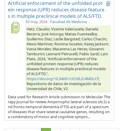
Artificial enforcement of the unfolded prot
ein response (UPR) reduces disease feature
s in multiple preclinical models of ALS/FTD.
30 may. 2024
-
Facultad de Medicina
Hetz, Claudio; Vicente Valenzuela; Daniela
Becerra; José Astorga; Matias Fuentealba;
Guillermo Diaz; Leslie Bargsted; Carlos Chacón;
Alexis Martinez; Romina Gozalvo; Kasey Jackson;
Vania Morales; Macarena Las Heras; Giovanni
Tamburini; Leonard Petrucelli; Pablo Sardi; Lars
Plate, 2024, "Artificial enforcement of the
unfolded protein response (UPR) reduces
disease features in multiple preclinical models
of ALS/FTD.",
https://doi.org/10.34691/UCHILE/4MDLCP
,
Repositorio de datos de investigación de la
Universidad de Chile, V2
Data used for Research Article submission to Molecular The
rapy Journal for review Amyotrophic lateral sclerosis (ALS) a
nd fronto-temporal dementia (FTD) are part of a spectrum
of diseases that share several causative genes, resulting on
a combinatory of motor and cognitive sympto...