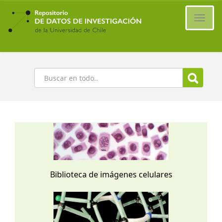
Ir
al
Cambi
contenido
naveg
principal
Buscar
Biblioteca de imágenes celulares