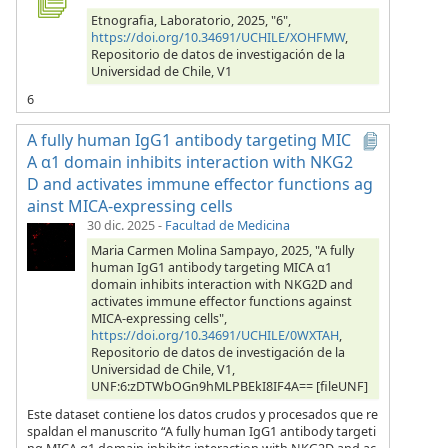
Etnografia, Laboratorio, 2025, "6",
https://doi.org/10.34691/UCHILE/XOHFMW
,
Repositorio de datos de investigación de la
Universidad de Chile, V1
6
A fully human IgG1 antibody targeting MIC
A α1 domain inhibits interaction with NKG2
D and activates immune effector functions ag
ainst MICA-expressing cells
30 dic. 2025
-
Facultad de Medicina
Maria Carmen Molina Sampayo, 2025, "A fully
human IgG1 antibody targeting MICA α1
domain inhibits interaction with NKG2D and
activates immune effector functions against
MICA-expressing cells",
https://doi.org/10.34691/UCHILE/0WXTAH
,
Repositorio de datos de investigación de la
Universidad de Chile, V1,
UNF:6:zDTWbOGn9hMLPBEkI8IF4A== [fileUNF]
Este dataset contiene los datos crudos y procesados que re
spaldan el manuscrito “A fully human IgG1 antibody targeti