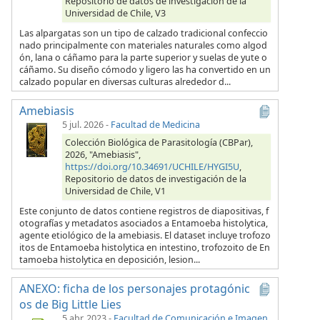
Repositorio de datos de investigación de la
Universidad de Chile, V3
Las alpargatas son un tipo de calzado tradicional confeccio
nado principalmente con materiales naturales como algod
ón, lana o cáñamo para la parte superior y suelas de yute o
cáñamo. Su diseño cómodo y ligero las ha convertido en un
calzado popular en diversas culturas alrededor d...
Amebiasis
5 jul. 2026
-
Facultad de Medicina
Colección Biológica de Parasitología (CBPar),
2026, "Amebiasis",
https://doi.org/10.34691/UCHILE/HYGI5U
,
Repositorio de datos de investigación de la
Universidad de Chile, V1
Este conjunto de datos contiene registros de diapositivas, f
otografías y metadatos asociados a Entamoeba histolytica,
agente etiológico de la amebiasis. El dataset incluye trofozo
itos de Entamoeba histolytica en intestino, trofozoito de En
tamoeba histolytica en deposición, lesion...
ANEXO: ficha de los personajes protagónic
os de Big Little Lies
5 abr. 2023
-
Facultad de Comunicación e Imagen