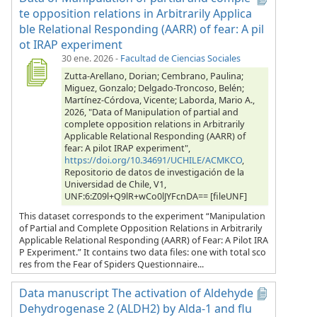
te opposition relations in Arbitrarily Applica
ble Relational Responding (AARR) of fear: A pil
ot IRAP experiment
30 ene. 2026
-
Facultad de Ciencias Sociales
Zutta-Arellano, Dorian; Cembrano, Paulina;
Miguez, Gonzalo; Delgado-Troncoso, Belén;
Martínez-Córdova, Vicente; Laborda, Mario A.,
2026, "Data of Manipulation of partial and
complete opposition relations in Arbitrarily
Applicable Relational Responding (AARR) of
fear: A pilot IRAP experiment",
https://doi.org/10.34691/UCHILE/ACMKCO
,
Repositorio de datos de investigación de la
Universidad de Chile, V1,
UNF:6:Z09l+Q9lR+wCo0lJYFcnDA== [fileUNF]
This dataset corresponds to the experiment “Manipulation
of Partial and Complete Opposition Relations in Arbitrarily
Applicable Relational Responding (AARR) of Fear: A Pilot IRA
P Experiment.” It contains two data files: one with total sco
res from the Fear of Spiders Questionnaire...
Data manuscript The activation of Aldehyde
Dehydrogenase 2 (ALDH2) by Alda-1 and flu