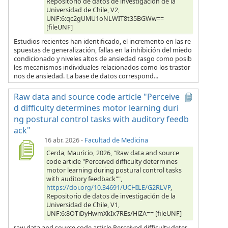
Repositorio de datos de investigación de la
Universidad de Chile, V2,
UNF:6:qc2gUMU1oNLWIT8t35BGWw==
[fileUNF]
Estudios recientes han identificado, el incremento en las re
spuestas de generalización, fallas en la inhibición del miedo
condicionado y niveles altos de ansiedad rasgo como posib
les mecanismos individuales relacionados como los trastor
nos de ansiedad. La base de datos correspond...
Raw data and source code article "Perceive
d difficulty determines motor learning duri
ng postural control tasks with auditory feedb
ack"
16 abr. 2026
-
Facultad de Medicina
Cerda, Mauricio, 2026, "Raw data and source
code article "Perceived difficulty determines
motor learning during postural control tasks
with auditory feedback"",
https://doi.org/10.34691/UCHILE/G2RLVP
,
Repositorio de datos de investigación de la
Universidad de Chile, V1,
UNF:6:8OTiDyHwmXkIx7REs/HlZA== [fileUNF]
raw data and source code article Perceived difficulty deter