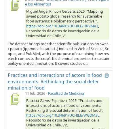
e los Alimentos
Miguel Ángel Rincón Cervera, 2026, "Mapping
sweet potato global research for sustainable
food systems: a bibliometric perspective.",
https://doi.org/10.34691/UCHILE/HRVMA3
,
Repositorio de datos de investigación de la
Universidad de Chile, V1
The dataset brings together scientific publications on swee
t potato (Ipomoea batatas L.) indexed in Web of Science, Sc
opus, and PubMed, with the purpose of examining how res
earch connects the crop’s biochemical properties to sustain
ability-oriented innovation. It covers studies o...
Practices and interactions of actors in food
environments: Rethinking the social deter
mination of food
11 feb. 2026
-
Facultad de Medicina
Patricia Galvez Espinoza, 2025, "Practices and
interactions of actors in food environments:
Rethinking the social determination of food",
https://doi.org/10.34691/UCHILE/WGDM3L
,
Repositorio de datos de investigación de la
Universidad de Chile, V2,