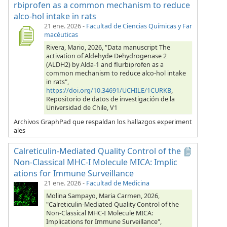
rbiprofen as a common mechanism to reduce
alco-hol intake in rats
21 ene. 2026
-
Facultad de Ciencias Químicas y Far
macéuticas
Rivera, Mario, 2026, "Data manuscript The
activation of Aldehyde Dehydrogenase 2
(ALDH2) by Alda-1 and flurbiprofen as a
common mechanism to reduce alco-hol intake
in rats",
https://doi.org/10.34691/UCHILE/1CURKB
,
Repositorio de datos de investigación de la
Universidad de Chile, V1
Archivos GraphPad que respaldan los hallazgos experiment
ales
Calreticulin-Mediated Quality Control of the
Non-Classical MHC-I Molecule MICA: Implic
ations for Immune Surveillance
21 ene. 2026
-
Facultad de Medicina
Molina Sampayo, Maria Carmen, 2026,
"Calreticulin-Mediated Quality Control of the
Non-Classical MHC-I Molecule MICA:
Implications for Immune Surveillance",