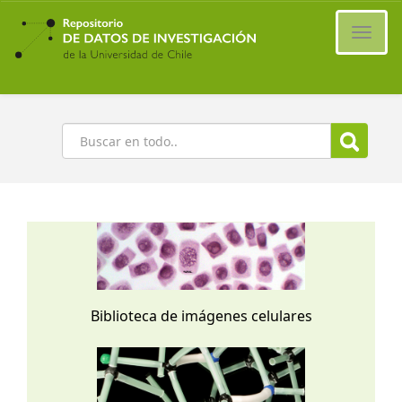
Ir
al
Cambi
contenido
naveg
principal
Buscar
Biblioteca de imágenes celulares