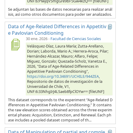
UNF:6:PlwjqV5mgGre9bF5Gw4kzQ== [fileUNF]
Se adjuntan las bases de datos necesarias para realizar anál
isis, así como otros documentos para poder ser analizados.
Data of Age-Related Differences in Appetitiv
e Pavlovian Conditioning
30 ene. 2026
-
Facultad de Ciencias Sociales
Velásquez-Díaz, Laura María; Zutta-Arellano,
Dorian; Laborda, Mario A.; Herrera-Aroca, Pilar;
Hernández-Alcazar, Mauro; Alfaro, Felipe;
Miguez, Gonzalo; Quezada-Scholz, Vanetza E.,
2026, "Data of Age-Related Differences in
Appetitive Pavlovian Conditioning",
https://doi.org/10.34691/UCHILE/944ZEA
,
Repositorio de datos de investigación de la
Universidad de Chile, V1,
UNF:6:33NhgIrJ4LSaeb8fpClOYw== [fileUNF]
This dataset corresponds to the experiment “Age-Related D
ifferences in Appetitive Pavlovian Conditioning.” It contains
the raw elevation scores obtained across the three experim
ental phases: Acquisition, Extinction, and Renewal. Each ph
ase includes a pooled dataset composed of th...
Data of Manipulation of partial and comple