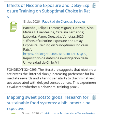
Effects of Nicotine Exposure and Delay-Exp
osure Training on Suboptimal Choice in Rat
s
13 abr. 2026
-
Facultad de Ciencias Sociales
Parrado , Felipe Ernesto; Miguez, Gonzalo; Silva,
Matías F; Fuentealba, Catalina Fernanda;
Laborda, Mario; Quezada, Vanetza, 2026,
"Effects of Nicotine Exposure and Delay-
Exposure Training on Suboptimal Choice in
Rats",
https://doi.org/10.34691/UCHILE/TDZQU9
,
Repositorio de datos de investigación de la
Universidad de Chile, V1
FONDECYT 3240295. The literature suggests that nicotine a
ccelerates the 'internal clock,' increasing preference for im
mediate rewards and altering sensitivity to discriminative c
ues associated with delayed consequences. This experimen
t evaluated whether a behavioral training proc...
Mapping sweet potato global research for
sustainable food systems: a bibliometric pe
rspective.
5 mar. 2026
-
Instituto de Nutrición y Tecnología d