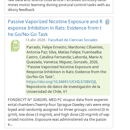
mines motor learning during postural control tasks with au
ditory feedback
Passive Vaporized Nicotine Exposure and R
esponse Inhibition in Rats: Evidence from t
he Go/No-Go Task
13 abr. 2026
-
Facultad de Ciencias Sociales
Parrado, Felipe Ernesto; Mardonez Cifuentes,
Antonia Paz; Silva, Matías Felipe; Fuentealba
Castro, Catalina Fernanda; Laborda, Mario A;
Quezada, Vanetza; Miguez, Gonzalo, 2026,
"Passive Vaporized Nicotine Exposure and
Response Inhibition in Rats: Evidence from the
Go/No-Go Task",
https://doi.org/10.34691/UCHILE/5BVOJI
,
Repositorio de datos de investigación de la
Universidad de Chile, V1
FONDECYT N° 3240295. MED PC otuput data from experim
ental chambers.Twenty-four Sprague Dawley rats were emp
loyed and randomly assigned to three groups: control (0 m
g/ml), low dose (3 mg/ml), and high dose (20 mg/ml) of vap
orized nicotine. Exposure was administered via the passiv
e...