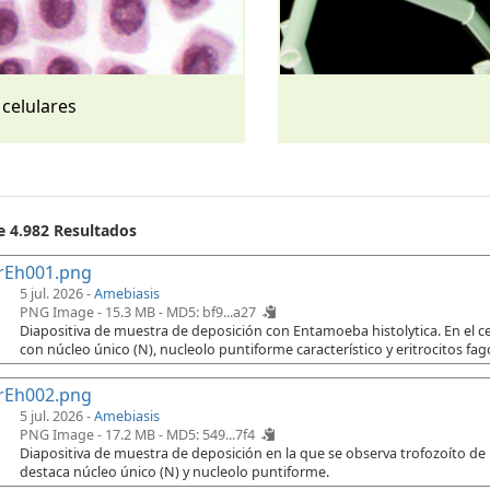
 celulares
e 4.982 Resultados
rEh001.png
5 jul. 2026 -
Amebiasis
PNG Image - 15.3 MB -
MD5: bf9...a27
Diapositiva de muestra de deposición con Entamoeba histolytica. En el cen
con núcleo único (N), nucleolo puntiforme característico y eritrocitos fago
rEh002.png
5 jul. 2026 -
Amebiasis
PNG Image - 17.2 MB -
MD5: 549...7f4
Diapositiva de muestra de deposición en la que se observa trofozoíto de
destaca núcleo único (N) y nucleolo puntiforme.