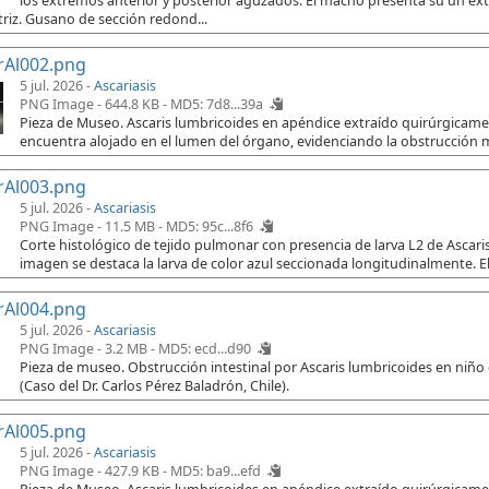
los extremos anterior y posterior aguzados. El macho presenta su un e
riz. Gusano de sección redond...
rAl002.png
5 jul. 2026 -
Ascariasis
PNG Image - 644.8 KB -
MD5: 7d8...39a
Pieza de Museo. Ascaris lumbricoides en apéndice extraído quirúrgicament
encuentra alojado en el lumen del órgano, evidenciando la obstrucción 
rAl003.png
5 jul. 2026 -
Ascariasis
PNG Image - 11.5 MB -
MD5: 95c...8f6
Corte histológico de tejido pulmonar con presencia de larva L2 de Ascaris
imagen se destaca la larva de color azul seccionada longitudinalmente. El
rAl004.png
5 jul. 2026 -
Ascariasis
PNG Image - 3.2 MB -
MD5: ecd...d90
Pieza de museo. Obstrucción intestinal por Ascaris lumbricoides en niño
(Caso del Dr. Carlos Pérez Baladrón, Chile).
rAl005.png
5 jul. 2026 -
Ascariasis
PNG Image - 427.9 KB -
MD5: ba9...efd