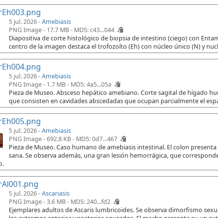
rEh003.png
5 jul. 2026 -
Amebiasis
PNG Image - 17.7 MB -
MD5: c43...044
Diapositiva de corte histológico de biopsia de intestino (ciego) con Ent
centro de la imagen destaca el trofozoíto (Eh) con núcleo único (N) y nuc
rEh004.png
5 jul. 2026 -
Amebiasis
PNG Image - 1.7 MB -
MD5: 4a5...05a
Pieza de Museo. Absceso hepático amebiano. Corte sagital de hígado h
que consisten en cavidades abscedadas que ocupan parcialmente el espac
rEh005.png
5 jul. 2026 -
Amebiasis
PNG Image - 692.8 KB -
MD5: 0d7...467
Pieza de Museo. Caso humano de amebiasis intestinal. El colon presenta
sana. Se observa además, una gran lesión hemorrágica, que corresponde 
o.
rAl001.png
5 jul. 2026 -
Ascariasis
PNG Image - 3.6 MB -
MD5: 240...fd2
Ejemplares adultos de Ascaris lumbricoides. Se observa dimorfismo sex