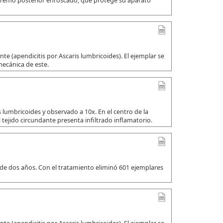
xtremo posterior enroscado, que protege su aparato
e (apendicitis por Ascaris lumbricoides). El ejemplar se
mecánica de este.
 lumbricoides y observado a 10x. En el centro de la
 tejido circundante presenta infiltrado inflamatorio.
 de dos años. Con el tratamiento eliminó 601 ejemplares