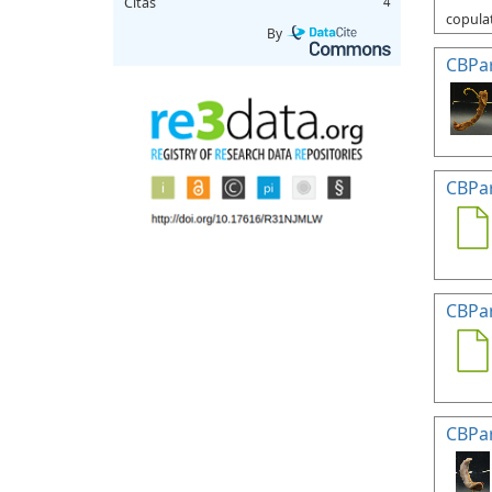
Citas
4
copulat
By
CBPa
CBPa
CBPa
CBPa