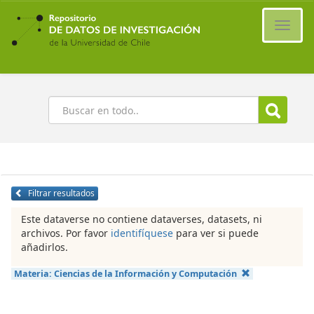
Ir
al
Cambi
contenido
naveg
principal
Buscar
Filtrar resultados
Este dataverse no contiene dataverses, datasets, ni
archivos. Por favor
identifíquese
para ver si puede
añadirlos.
Materia:
Ciencias de la Información y Computación