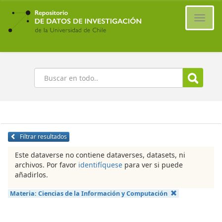
Ir
al
Cambi
contenido
naveg
principal
Buscar
Filtrar resultados
Este dataverse no contiene dataverses, datasets, ni
archivos. Por favor
identifíquese
para ver si puede
añadirlos.
Materia:
Ciencias de la Información y Computación