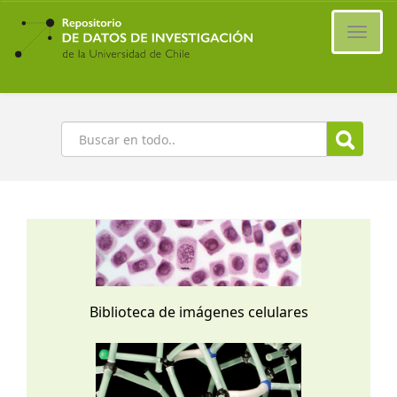
Ir
al
Cambi
contenido
naveg
principal
Buscar
Biblioteca de imágenes celulares