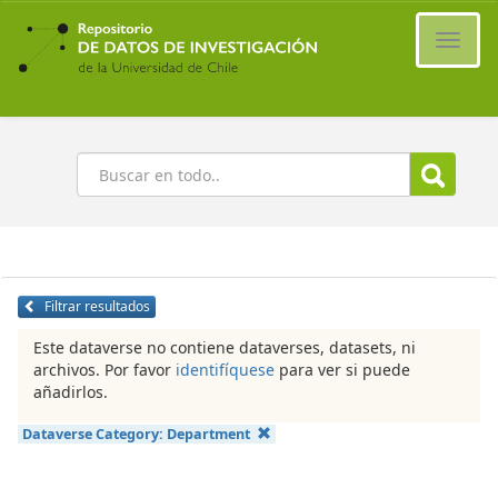
Ir
al
Cambi
contenido
naveg
principal
Buscar
Filtrar resultados
Este dataverse no contiene dataverses, datasets, ni
archivos. Por favor
identifíquese
para ver si puede
añadirlos.
Dataverse Category:
Department