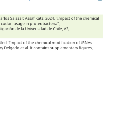
rlos Salazar; Assaf Katz, 2024, "Impact of the chemical
f codon usage in proteobacteria",
tigación de la Universidad de Chile, V3,
tled "Impact of the chemical modification of tRNAs
y Delgado et al. It contains supplementary figures,