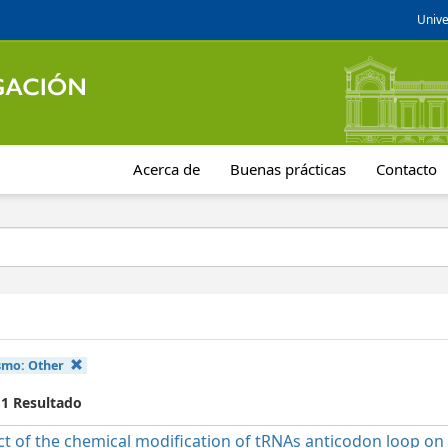
Unive
Acerca de
Buenas prácticas
Contacto
smo:
Other
 1 Resultado
t of the chemical modification of tRNAs anticodon loop on t