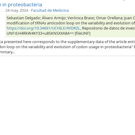
 in proteobacteria
24 may. 2024
-
Facultad de Medicina
Sebastian Delgado; Álvaro Armijo; Verónica Bravo; Omar Orellana; Juan Ca
modification of tRNAs anticodon loop on the variability and evolution o
https://doi.org/10.34691/UCHILE/AYDRZL
, Repositorio de datos de inves
UNF:6:H4RkW4KY33+u8SKNSXXA8A== [fileUNF]
ta presented here corresponds to the supplementary data of the article enti
on loop on the variability and evolution of codon usage in proteobacteria" b
mntary...