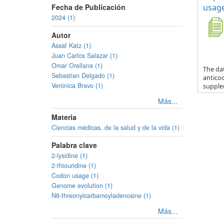
Fecha de Publicación
usage
2024 (1)
Autor
Assaf Katz (1)
Juan Carlos Salazar (1)
Omar Orellana (1)
The da
Sebastian Delgado (1)
anticod
Verónica Bravo (1)
supple
Más...
Materia
Ciencias médicas, de la salud y de la vida (1)
Palabra clave
2-lysidine (1)
2-thiouridine (1)
Codon usage (1)
Genome evolution (1)
N6-threonylcarbamoyladenosine (1)
Más...