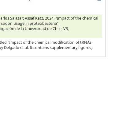
rlos Salazar; Assaf Katz, 2024, "Impact of the chemical
f codon usage in proteobacteria",
tigación de la Universidad de Chile, V3,
tled "Impact of the chemical modification of tRNAs
y Delgado et al. It contains supplementary figures,