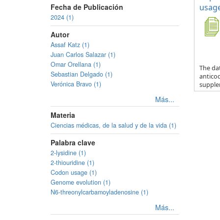
Fecha de Publicación
usage
2024 (1)
Autor
Assaf Katz (1)
Juan Carlos Salazar (1)
Omar Orellana (1)
The da
Sebastian Delgado (1)
anticod
Verónica Bravo (1)
supple
Más...
Materia
Ciencias médicas, de la salud y de la vida (1)
Palabra clave
2-lysidine (1)
2-thiouridine (1)
Codon usage (1)
Genome evolution (1)
N6-threonylcarbamoyladenosine (1)
Más...