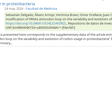
 in proteobacteria
24 may. 2024
-
Facultad de Medicina
Sebastian Delgado; Álvaro Armijo; Verónica Bravo; Omar Orellana; Juan Ca
modification of tRNAs anticodon loop on the variability and evolution o
https://doi.org/10.34691/UCHILE/AYDRZL
, Repositorio de datos de inves
UNF:6:H4RkW4KY33+u8SKNSXXA8A== [fileUNF]
ta presented here corresponds to the supplementary data of the article enti
on loop on the variability and evolution of codon usage in proteobacteria" b
mntary...