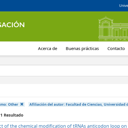
Unive
Acerca de
Buenas prácticas
Contacto
smo:
Other
Afiliación del autor:
Facultad de Ciencias, Universidad d
 1 Resultado
t of the chemical modification of tRNAs anticodon loop on t