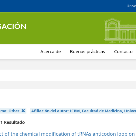
Unive
Acerca de
Buenas prácticas
Contacto
smo:
Other
Afiliación del autor:
ICBM, Facultad de Medicina, Univer
 1 Resultado
t of the chemical modification of tRNAs anticodon loop on t