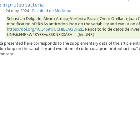
 in proteobacteria
24 may. 2024
-
Facultad de Medicina
Sebastian Delgado; Álvaro Armijo; Verónica Bravo; Omar Orellana; Juan Ca
modification of tRNAs anticodon loop on the variability and evolution o
https://doi.org/10.34691/UCHILE/AYDRZL
, Repositorio de datos de inves
UNF:6:H4RkW4KY33+u8SKNSXXA8A== [fileUNF]
ta presented here corresponds to the supplementary data of the article enti
on loop on the variability and evolution of codon usage in proteobacteria" b
mntary...