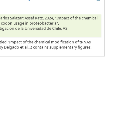
rlos Salazar; Assaf Katz, 2024, "Impact of the chemical
f codon usage in proteobacteria",
tigación de la Universidad de Chile, V3,
tled "Impact of the chemical modification of tRNAs
y Delgado et al. It contains supplementary figures,