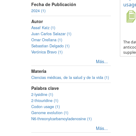
Fecha de Publicación
usage
2024 (1)
Autor
Assaf Katz (1)
Juan Carlos Salazar (1)
Omar Orellana (1)
The da
Sebastian Delgado (1)
anticod
Verónica Bravo (1)
supple
Más...
Materia
Ciencias médicas, de la salud y de la vida (1)
Palabra clave
2-lysidine (1)
2-thiouridine (1)
Codon usage (1)
Genome evolution (1)
N6-threonylcarbamoyladenosine (1)
Más...