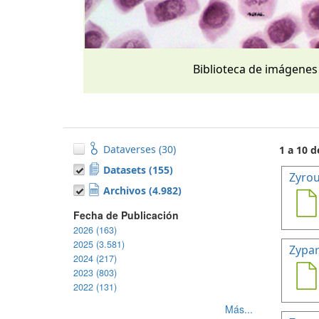
Biblioteca de imágenes
Dataverses (30)
1 a 10 d
Datasets (155)
Zyrou
Archivos (4.982)
Fecha de Publicación
2026 (163)
2025 (3.581)
Zypar
2024 (217)
2023 (803)
2022 (131)
Más...