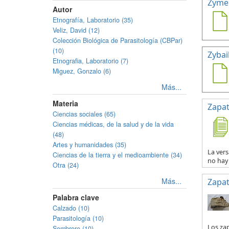
Zymel
Autor
Etnografía, Laboratorio (35)
Veliz, David (12)
Colección Biológica de Parasitología (CBPar)
(10)
Zybail
Etnografia, Laboratorio (7)
Miguez, Gonzalo (6)
Más...
Materia
Zapat
Ciencias sociales (65)
Ciencias médicas, de la salud y de la vida
(48)
Artes y humanidades (35)
La vers
Ciencias de la tierra y el medioambiente (34)
no hay 
Otra (24)
Más...
Zapat
Palabra clave
Calzado (10)
Parasitología (10)
Los za
Sombrero (10)