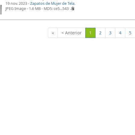
19 nov. 2023 -
Zapatos de Mujer de Tela.
JPEG Image - 1.6 MB -
MD5: ce5...543
(Actual)
«
< Anterior
1
2
3
4
5