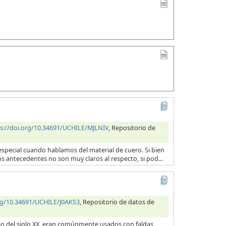
s://doi.org/10.34691/UCHILE/MJLNIV
, Repositorio de
en especial cuando hablamos del material de cuero. Si bien
os antecedentes no son muy claros al respecto, si pod...
org/10.34691/UCHILE/J0AKS3
, Repositorio de datos de
cio del siglo XX, eran comúnmente usados con faldas