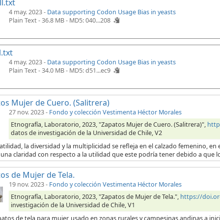
l.txt
4 may. 2023 -
Data supporting Codon Usage Bias in yeasts
Plain Text - 36.8 MB -
MD5: 040...208
.txt
4 may. 2023 -
Data supporting Codon Usage Bias in yeasts
Plain Text - 34.0 MB -
MD5: d51...ec9
os Mujer de Cuero. (Salitrera)
27 nov. 2023
-
Fondo y colección Vestimenta Héctor Morales
Etnografía, Laboratorio, 2023, "Zapatos Mujer de Cuero. (Salitrera)",
http
datos de investigación de la Universidad de Chile, V2
atilidad, la diversidad y la multiplicidad se refleja en el calzado femenino, 
una claridad con respecto a la utilidad que este podría tener debido a que l
os de Mujer de Tela.
19 nov. 2023
-
Fondo y colección Vestimenta Héctor Morales
Etnografía, Laboratorio, 2023, "Zapatos de Mujer de Tela.",
https://doi.
investigación de la Universidad de Chile, V1
patos de tela para mujer, usado en zonas rurales y campesinas andinas a ini