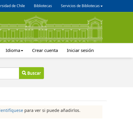
rsidad de Chile
Bibliotecas
Servicios de Bibliotecas
Idioma
Crear cuenta
Iniciar sesión
Buscar
dentifíquese
para ver si puede añadirlos.