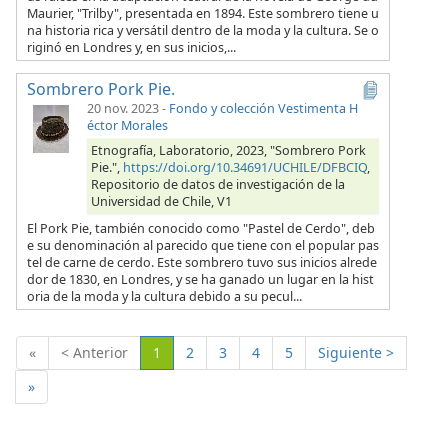
Maurier, "Trilby", presentada en 1894. Este sombrero tiene u
na historia rica y versátil dentro de la moda y la cultura. Se o
riginó en Londres y, en sus inicios,...
Sombrero Pork Pie.
20 nov. 2023
-
Fondo y colección Vestimenta H
éctor Morales
Etnografía, Laboratorio, 2023, "Sombrero Pork
Pie.",
https://doi.org/10.34691/UCHILE/DFBCIQ
,
Repositorio de datos de investigación de la
Universidad de Chile, V1
El Pork Pie, también conocido como "Pastel de Cerdo", deb
e su denominación al parecido que tiene con el popular pas
tel de carne de cerdo. Este sombrero tuvo sus inicios alrede
dor de 1830, en Londres, y se ha ganado un lugar en la hist
oria de la moda y la cultura debido a su pecul...
(Actual)
«
< Anterior
1
2
3
4
5
Siguiente >
»