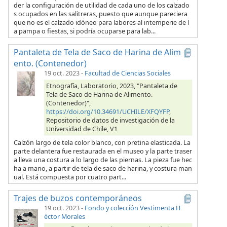
der la configuración de utilidad de cada uno de los calzado
s ocupados en las salitreras, puesto que aunque pareciera
que no es el calzado idóneo para labores al intemperie de l
a pampa o fiestas, si podría ocuparse para lab...
Pantaleta de Tela de Saco de Harina de Alim
ento. (Contenedor)
19 oct. 2023
-
Facultad de Ciencias Sociales
Etnografía, Laboratorio, 2023, "Pantaleta de
Tela de Saco de Harina de Alimento.
(Contenedor)",
https://doi.org/10.34691/UCHILE/XFQYFP
,
Repositorio de datos de investigación de la
Universidad de Chile, V1
Calzón largo de tela color blanco, con pretina elasticada. La
parte delantera fue restaurada en el museo y la parte traser
a lleva una costura a lo largo de las piernas. La pieza fue hec
ha a mano, a partir de tela de saco de harina, y costura man
ual. Está compuesta por cuatro part...
Trajes de buzos contemporáneos
19 oct. 2023
-
Fondo y colección Vestimenta H
éctor Morales